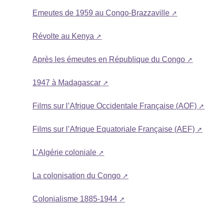
Emeutes de 1959 au Congo-Brazzaville
Révolte au Kenya
Après les émeutes en République du Congo
1947 à Madagascar
Films sur l’Afrique Occidentale Française (AOF)
Films sur l’Afrique Equatoriale Française (AEF)
L’Algérie coloniale
La colonisation du Congo
Colonialisme 1885-1944