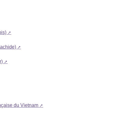
ois)
rachide)
r)
ançaise du Vietnam