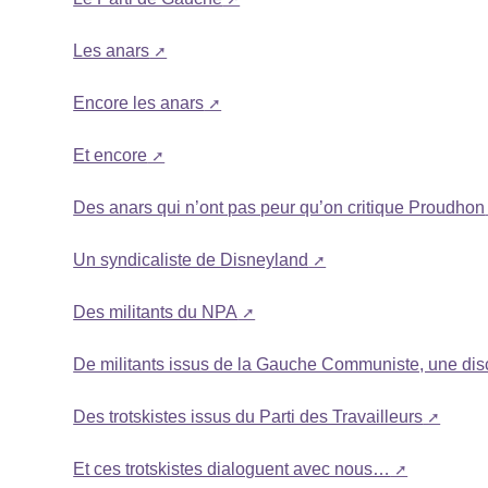
Les anars
Encore les anars
Et encore
Des anars qui n’ont pas peur qu’on critique Proudhon
Un syndicaliste de Disneyland
Des militants du NPA
De militants issus de la Gauche Communiste, une disc
Des trotskistes issus du Parti des Travailleurs
Et ces trotskistes dialoguent avec nous…