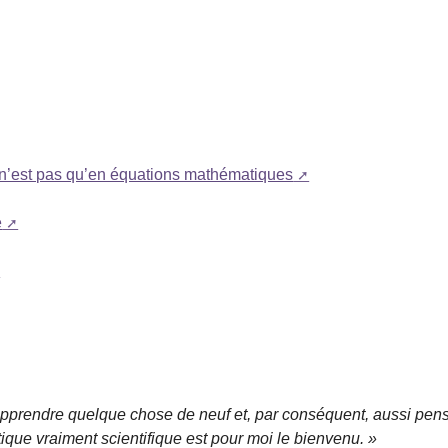
e n’est pas qu’en équations mathématiques
e
apprendre quelque chose de neuf et, par conséquent, aussi pen
ique vraiment scientifique est pour moi le bienvenu. »