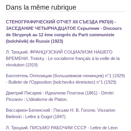
Dans la même rubrique
СТЕНОГРАФИЧЕСКИЙ ОТЧЕТ XII СЪЕЗДА РКП(б) -
ЗАСЕДАНИЕ ЧЕТЫРНАДЦАТОЕ Скрыпник - Discours
de Skrypnyk au 12 ème congrès du Parti communiste
(bolchévik) de Russie (1923)
Л. Троцкий. ФРАНЦУЗСКИЙ СОЦИАЛИЗМ НАШЕГО
ВРЕМЕНИ. Trotsky : Le socialisme français à la veille de la
révolution (1919)
Бюллетень Оппозиции (большевиков-ленинцев) n°1 (1929)
- Bulletin de l’Opposition (bolcheviks-léninistes) n°1 (1929)
Дмитрий Писарев : Идеализм Платона (1861) - Dimitri
Pissarev : L’idéalisme de Platon.
Bиссарион Белинский : Письмо Н. В. Гоголю. Vissarion
Bielinski : Lettre à Gogol (1847)
Л. Троцкий. ПИСЬМО РАБОЧИМ СССР - Lettre de Léon