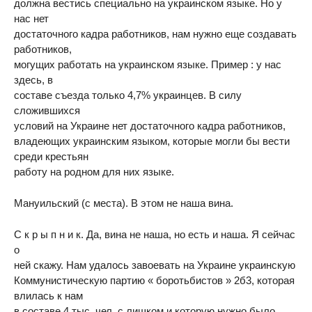
должна вестись специально на украинском языке. Но у
нас нет
достаточного кадра работников, нам нужно еще создавать
работников,
могущих работать на украинском языке. Пример : у нас
здесь, в
составе съезда только 4,7% украинцев. В силу
сложившихся
условий на Украине нет достаточного кадра работников,
владеющих украинским языком, которые могли бы вести
среди крестьян
работу на родном для них языке.
Мануильский (с места). В этом не наша вина.
С к р ы п н и к. Да, вина не наша, но есть и наша. Я сейчас
о
ней скажу. Нам удалось завоевать на Украине украинскую
Коммунистическую партию « боротьбистов » 2б3, которая
влилась к нам
в составе 4 тыс. чел. с лишком и которую нужно было