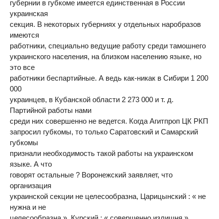
губернии в губкоме имеется единственная в России
украинская
секция. В некоторых губерниях у отдельных наробразов
имеются
работники, специально ведущие работу среди тамошнего
украинского населения, на близком населению языке, но
это все
работники беспартийные. А ведь как-никак в Сибири 1 200
000
украинцев, в Кубанской области 2 273 000 и т. д.
Партийной работы нами
среди них совершенно не ведется. Когда Агитпроп ЦК РКП
запросил губкомы, то только Саратовский и Самарский
губкомы
признали необходимость такой работы на украинском
языке. А что
говорят остальные ? Воронежский заявляет, что
организация
украинской секции не целесообразна, Царицынский : « не
нужна и не
целесообразна », Курский : « совершенно излишня »,