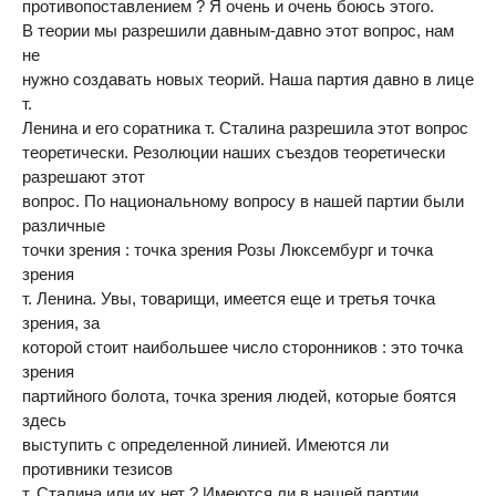
противопоставлением ? Я очень и очень боюсь этого.
В теории мы разрешили давным-давно этот вопрос, нам
не
нужно создавать новых теорий. Наша партия давно в лице
т.
Ленина и его соратника т. Сталина разрешила этот вопрос
теоретически. Резолюции наших съездов теоретически
разрешают этот
вопрос. По национальному вопросу в нашей партии были
различные
точки зрения : точка зрения Розы Люксембург и точка
зрения
т. Ленина. Увы, товарищи, имеется еще и третья точка
зрения, за
которой стоит наибольшее число сторонников : это точка
зрения
партийного болота, точка зрения людей, которые боятся
здесь
выступить с определенной линией. Имеются ли
противники тезисов
т. Сталина или их нет ? Имеются ли в нашей партии