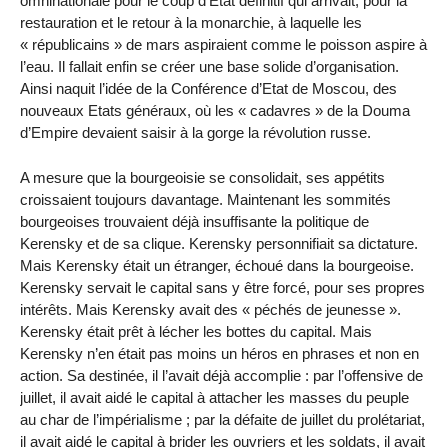
omninationale pour le coup d’Etat définitif qui arrivait, pour la
restauration et le retour à la monarchie, à laquelle les
« républicains » de mars aspiraient comme le poisson aspire à
l’eau. Il fallait enfin se créer une base solide d’organisation.
Ainsi naquit l’idée de la Conférence d’Etat de Moscou, des
nouveaux Etats généraux, où les « cadavres » de la Douma
d’Empire devaient saisir à la gorge la révolution russe.
A mesure que la bourgeoisie se consolidait, ses appétits
croissaient toujours davantage. Maintenant les sommités
bourgeoises trouvaient déjà insuffisante la politique de
Kerensky et de sa clique. Kerensky personnifiait sa dictature.
Mais Kerensky était un étranger, échoué dans la bourgeoise.
Kerensky servait le capital sans y être forcé, pour ses propres
intérêts. Mais Kerensky avait des « péchés de jeunesse ».
Kerensky était prêt à lécher les bottes du capital. Mais
Kerensky n’en était pas moins un héros en phrases et non en
action. Sa destinée, il l’avait déjà accomplie : par l’offensive de
juillet, il avait aidé le capital à attacher les masses du peuple
au char de l’impérialisme ; par la défaite de juillet du prolétariat,
il avait aidé le capital à brider les ouvriers et les soldats, il avait