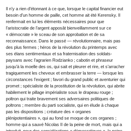
Il n’y a rien d’étonnant à ce que, lorsque le capital financier eut
besoin d’un homme de paille, cet homme ait été Kerensky. Il
renfermait en lui les éléments nécessaires pour que
l’aristocratie de l’argent apposât bienveillamment sur ce
« démocrate » le sceau de son approbation et de sa
reconnaissance. Dans le passé — révolutionnaire, mais pas
des plus fermes ; héros de la révolution du printemps avec
ses élans sentimentaux et sa fraternisation des soldats-
paysans avec l’agrarien Rodzianko ; cabotin et phraseur
jusqu’à la moelle des os, qui sait et pleurer et rire, et s’arracher
tragiquement les cheveux et embrasser la terre — lorsque les
circonstances l’exigent ; favori du grand public et aventurier qui
promet ; spécialiste de la prostitution de la révolution, qui abrite
habilement le pillage impérialiste sous le drapeau rouge ;
poltron qui traite bravement ses adversaires politiques de
poltrons ; membre du parti socialiste, qui en élude à chaque
pas les dispositions ; créature des « organes
plénipotentiaires », qui au fond se moque de ces organes ;
homme qui a sauvé Nicolas II de la peine de mort, mais qui a
introduit, pour des considérations « démocratiques », la peine