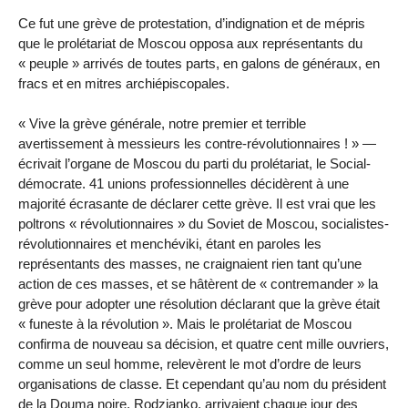
Ce fut une grève de protestation, d’indignation et de mépris
que le prolétariat de Moscou opposa aux représentants du
« peuple » arrivés de toutes parts, en galons de généraux, en
fracs et en mitres archiépiscopales.
« Vive la grève générale, notre premier et terrible
avertissement à messieurs les contre-révolutionnaires ! » —
écrivait l’organe de Moscou du parti du prolétariat, le Social-
démocrate. 41 unions professionnelles décidèrent à une
majorité écrasante de déclarer cette grève. Il est vrai que les
poltrons « révolutionnaires » du Soviet de Moscou, socialistes-
révolutionnaires et menchéviki, étant en paroles les
représentants des masses, ne craignaient rien tant qu’une
action de ces masses, et se hâtèrent de « contremander » la
grève pour adopter une résolution déclarant que la grève était
« funeste à la révolution ». Mais le prolétariat de Moscou
confirma de nouveau sa décision, et quatre cent mille ouvriers,
comme un seul homme, relevèrent le mot d’ordre de leurs
organisations de classe. Et cependant qu’au nom du président
de la Douma noire, Rodzianko, arrivaient chaque jour des