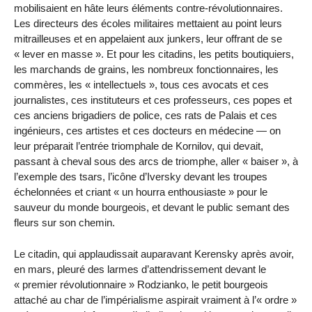
mobilisaient en hâte leurs éléments contre-révolutionnaires.
Les directeurs des écoles militaires mettaient au point leurs
mitrailleuses et en appelaient aux junkers, leur offrant de se
« lever en masse ». Et pour les citadins, les petits boutiquiers,
les marchands de grains, les nombreux fonctionnaires, les
commères, les « intellectuels », tous ces avocats et ces
journalistes, ces instituteurs et ces professeurs, ces popes et
ces anciens brigadiers de police, ces rats de Palais et ces
ingénieurs, ces artistes et ces docteurs en médecine — on
leur préparait l’entrée triomphale de Kornilov, qui devait,
passant à cheval sous des arcs de triomphe, aller « baiser », à
l’exemple des tsars, l’icône d’Iversky devant les troupes
échelonnées et criant « un hourra enthousiaste » pour le
sauveur du monde bourgeois, et devant le public semant des
fleurs sur son chemin.
Le citadin, qui applaudissait auparavant Kerensky après avoir,
en mars, pleuré des larmes d’attendrissement devant le
« premier révolutionnaire » Rodzianko, le petit bourgeois
attaché au char de l’impérialisme aspirait vraiment à l’« ordre »