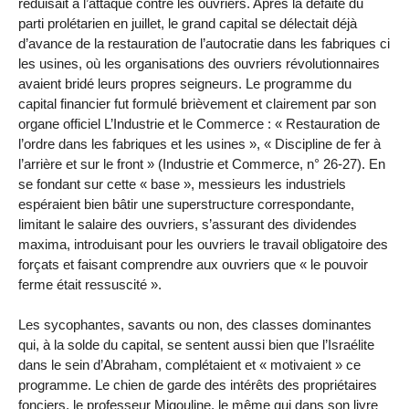
réduisait à l’attaque contre les ouvriers. Après la défaite du
parti prolétarien en juillet, le grand capital se délectait déjà
d’avance de la restauration de l’autocratie dans les fabriques ci
les usines, où les organisations des ouvriers révolutionnaires
avaient bridé leurs propres seigneurs. Le programme du
capital financier fut formulé brièvement et clairement par son
organe officiel L’Industrie et le Commerce : « Restauration de
l’ordre dans les fabriques et les usines », « Discipline de fer à
l’arrière et sur le front » (Industrie et Commerce, n° 26-27). En
se fondant sur cette « base », messieurs les industriels
espéraient bien bâtir une superstructure correspondante,
limitant le salaire des ouvriers, s’assurant des dividendes
maxima, introduisant pour les ouvriers le travail obligatoire des
forçats et faisant comprendre aux ouvriers que « le pouvoir
ferme était ressuscité ».
Les sycophantes, savants ou non, des classes dominantes
qui, à la solde du capital, se sentent aussi bien que l’Israélite
dans le sein d’Abraham, complétaient et « motivaient » ce
programme. Le chien de garde des intérêts des propriétaires
fonciers, le professeur Migouline, le même qui dans son livre