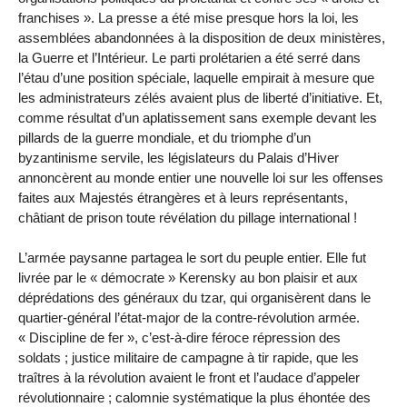
franchises ». La presse a été mise presque hors la loi, les
assemblées abandonnées à la disposition de deux ministères,
la Guerre et l’Intérieur. Le parti prolétarien a été serré dans
l’étau d’une position spéciale, laquelle empirait à mesure que
les administrateurs zélés avaient plus de liberté d’initiative. Et,
comme résultat d’un aplatissement sans exemple devant les
pillards de la guerre mondiale, et du triomphe d’un
byzantinisme servile, les législateurs du Palais d’Hiver
annoncèrent au monde entier une nouvelle loi sur les offenses
faites aux Majestés étrangères et à leurs représentants,
châtiant de prison toute révélation du pillage international !
L’armée paysanne partagea le sort du peuple entier. Elle fut
livrée par le « démocrate » Kerensky au bon plaisir et aux
déprédations des généraux du tzar, qui organisèrent dans le
quartier-général l’état-major de la contre-révolution armée.
« Discipline de fer », c’est-à-dire féroce répression des
soldats ; justice militaire de campagne à tir rapide, que les
traîtres à la révolution avaient le front et l’audace d’appeler
révolutionnaire ; calomnie systématique la plus éhontée des