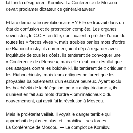
latifundia désignèrent Kornilov. La Conférence de Moscou
devait proclamer dictateur ce général-sauveur.
Et la « démocratie révolutionnaire » ? Elle se trouvait dans un
état de confusion et de prostration complète. Les organes
soviétistes, le C.C.E. en tête, continuaient à prêcher l’union de
toutes les « forces vives », mais troublés par les mots d’ordre
de Riabouchinsky, ils commençaient déjà à regarder avec
inquiétude de tous les côtés. Ils tentèrent de convoquer une
« Conférence de défense », mais elle n’eut pour résultat que
des attaques contre les bolchéviki. Ils tentèrent de « critiquer »
les Riabouchinsky, mais leurs critiques ne furent que les
pitoyables balbutiements d’un esclave peureux. Ayant exclu
les bolchéviki de la délégation, pour « antipatriotisme », ils
s’unirent en fait aux mots d’ordre « omninationaux » du
gouvernement, qui avait fui la révolution à Moscou.
Mais le prolétariat veillait. Il voyait le danger terrible qui
approchait de plus en plus, et il mobilisait ses forces.
La Conférence de Moscou. — Le complot de Kornilov.