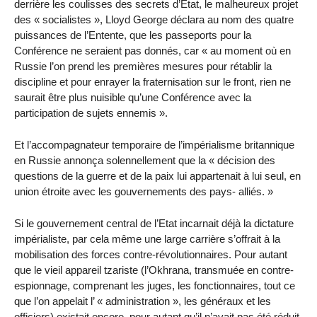
derrière les coulisses des secrets d’Etat, le malheureux projet
des « socialistes », Lloyd George déclara au nom des quatre
puissances de l’Entente, que les passeports pour la
Conférence ne seraient pas donnés, car « au moment où en
Russie l’on prend les premières mesures pour rétablir la
discipline et pour enrayer la fraternisation sur le front, rien ne
saurait être plus nuisible qu’une Conférence avec la
participation de sujets ennemis ».
Et l’accompagnateur temporaire de l’impérialisme britannique
en Russie annonça solennellement que la « décision des
questions de la guerre et de la paix lui appartenait à lui seul, en
union étroite avec les gouvernements des pays- alliés. »
Si le gouvernement central de l’Etat incarnait déjà la dictature
impérialiste, par cela même une large carrière s’offrait à la
mobilisation des forces contre-révolutionnaires. Pour autant
que le vieil appareil tzariste (l’Okhrana, transmuée en contre-
espionnage, comprenant les juges, les fonctionnaires, tout ce
que l’on appelait l’ « administration », les généraux et les
officiers) existait encore, pour autant qu’il n’avait pas été réduit