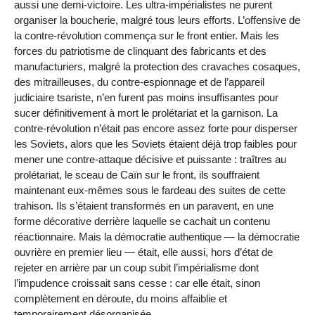
aussi une demi-victoire. Les ultra-impérialistes ne purent
organiser la boucherie, malgré tous leurs efforts. L’offensive de
la contre-révolution commença sur le front entier. Mais les
forces du patriotisme de clinquant des fabricants et des
manufacturiers, malgré la protection des cravaches cosaques,
des mitrailleuses, du contre-espionnage et de l’appareil
judiciaire tsariste, n’en furent pas moins insuffisantes pour
sucer définitivement à mort le prolétariat et la garnison. La
contre-révolution n’était pas encore assez forte pour disperser
les Soviets, alors que les Soviets étaient déjà trop faibles pour
mener une contre-attaque décisive et puissante : traîtres au
prolétariat, le sceau de Caïn sur le front, ils souffraient
maintenant eux-mêmes sous le fardeau des suites de cette
trahison. Ils s’étaient transformés en un paravent, en une
forme décorative derrière laquelle se cachait un contenu
réactionnaire. Mais la démocratie authentique — la démocratie
ouvrière en premier lieu — était, elle aussi, hors d’état de
rejeter en arrière par un coup subit l’impérialisme dont
l’impudence croissait sans cesse : car elle était, sinon
complètement en déroute, du moins affaiblie et
temporairement désorganisée.