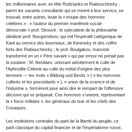
les millionnaires avec en tête Rodzianko et Riabouchinsky ;
parmi les savants consultants qui se mirent à leur service, se
trouvait, entre autres, toute la « troupe des hommes
célèbres » : « l’auteur du premier manifeste social-
démocrate » prof. Strouvé ; le spécialiste de la philosophie
idéaliste prof. Novgorodsev, qui mit l’impératif catégorique de
Kant au service des bourreaux, de Kerensky et des coffre
forts des Riabouchinsky ; le prof. Boulgakov, marxiste
transformé en un « Père savant » qui par erreur ne portait pas
la soutane ; M. Berdiaev, unissant adroitement le culte de
l’Aphrodite Céleste au culte du métal d’origine des plus
terrestre — les mots « Bildung und Besitz » ( « les hommes
cultivés et les possédants » ), « union de la science et de
l’industrie », formèrent pour ainsi dire le rempart de l’offensive
décisive qui se préparait. Ces hommes s’unirent, représentant
la « force militaire », les généraux du tsar et les chefs des
Cosaques.
Les institutions centrales du parti de la liberté du peuple, ce
parti classique du capital financier et de l’impérialisme russe,