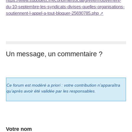
https://www.sudouest.fr/economie/social/greve/mouvement-
du-10-septembre-les-syndicats-divises-quelles-organisations-
soutiennent-l-appel-a-tout-bloquer-25690785.php
Un message, un commentaire ?
Ce forum est modéré a priori : votre contribution n’apparaîtra
qu’après avoir été validée par les responsables.
Votre nom