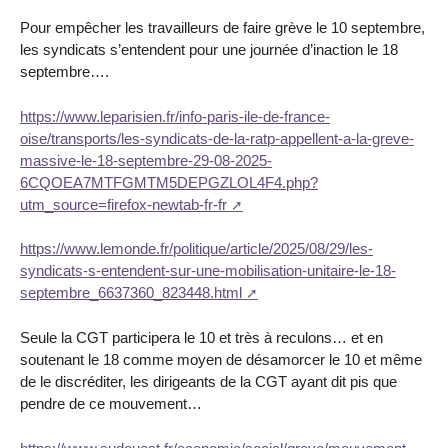
Pour empêcher les travailleurs de faire grève le 10 septembre,
les syndicats s’entendent pour une journée d’inaction le 18
septembre….
https://www.leparisien.fr/info-paris-ile-de-france-
oise/transports/les-syndicats-de-la-ratp-appellent-a-la-greve-
massive-le-18-septembre-29-08-2025-
6CQOEA7MTFGMTM5DEPGZLOL4F4.php?
utm_source=firefox-newtab-fr-fr
https://www.lemonde.fr/politique/article/2025/08/29/les-
syndicats-s-entendent-sur-une-mobilisation-unitaire-le-18-
septembre_6637360_823448.html
Seule la CGT participera le 10 et très à reculons… et en
soutenant le 18 comme moyen de désamorcer le 10 et même
de le discréditer, les dirigeants de la CGT ayant dit pis que
pendre de ce mouvement…