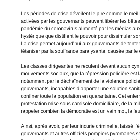
Les périodes de crise dévoilent le pire comme le mei
activées par les gouvernants peuvent libérer les bête
pandémie du coronavirus alimenté par les médias aux
hystérique que distillent le pouvoir pour dissimuler s
La crise permet aujourd’hui aux gouvernants de tenter 
tétaniser par la souffrance paralysante, causée par le 
Les classes dirigeantes ne reculent devant aucun cyn
mouvements sociaux, que la répression policière est 
notamment par le déchaînement de la violence policièr
gouvernants, incapables d’apporter une solution sanit
confiner toute la population en quarantaine. Cet enfe
protestation mise sous camisole domiciliaire, de la mili
rappeler combien la démocratie est un vain mot, la feui
Ainsi, après avoir, par leur incurie criminelle, laissé 
gouvernants et autres officiels pompiers pyromanes 