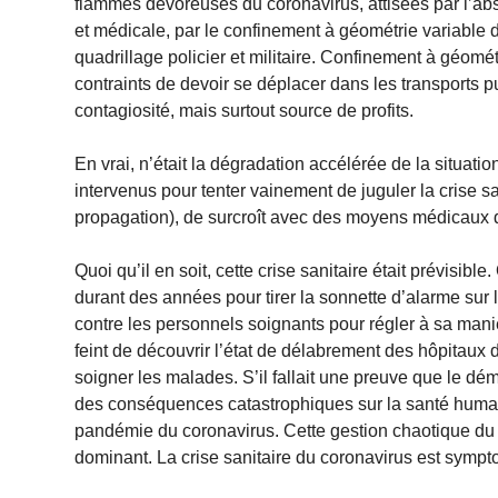
flammes dévoreuses du coronavirus, attisées par l’abse
et médicale, par le confinement à géométrie variable de
quadrillage policier et militaire. Confinement à géométr
contraints de devoir se déplacer dans les transports pu
contagiosité, mais surtout source de profits.
En vrai, n’était la dégradation accélérée de la situa
intervenus pour tenter vainement de juguler la crise
propagation), de surcroît avec des moyens médicaux 
Quoi qu’il en soit, cette crise sanitaire était prévisi
durant des années pour tirer la sonnette d’alarme sur
contre les personnels soignants pour régler à sa maniè
feint de découvrir l’état de délabrement des hôpitau
soigner les malades. S’il fallait une preuve que le dé
des conséquences catastrophiques sur la santé humain
pandémie du coronavirus. Cette gestion chaotique du 
dominant. La crise sanitaire du coronavirus est symptoma