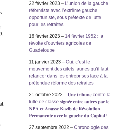
22 février 2023 –
L’union de la gauche
réformiste avec l’extrême gauche
s
opportuniste, sous prétexte de lutte
pour les retraites
e
9.
16 février 2023 –
14 février 1952 : la
révolte d’ouvriers agricoles de
Guadeloupe
11 janvier 2023 –
Oui, c’est le
mouvement des gilets jaunes qu’il faut
relancer dans les entreprises face à la
prétendue réforme des retraites
21 octobre 2022 –
𝐔𝐧𝐞 𝐭𝐫𝐢𝐛𝐮𝐧𝐞 contre la
lutte de classe 𝐬𝐢𝐠𝐧𝐞́𝐞 𝐞𝐧𝐭𝐫𝐞 𝐚𝐮𝐭𝐫𝐞𝐬 𝐩𝐚𝐫 𝐥𝐞
al.
𝐍𝐏𝐀 𝐞𝐭 𝐀𝐧𝐚𝐬𝐬𝐞 𝐊𝐚𝐳𝐢𝐛 𝐝𝐞 𝐑𝐞́𝐯𝐨𝐥𝐮𝐭𝐢𝐨𝐧
𝐏𝐞𝐫𝐦𝐚𝐧𝐞𝐧𝐭𝐞 𝐚𝐯𝐞𝐜 𝐥𝐚 𝐠𝐚𝐮𝐜𝐡𝐞 𝐝𝐮 𝐂𝐚𝐩𝐢𝐭𝐚𝐥 !
s
27 septembre 2022 –
Chronologie des