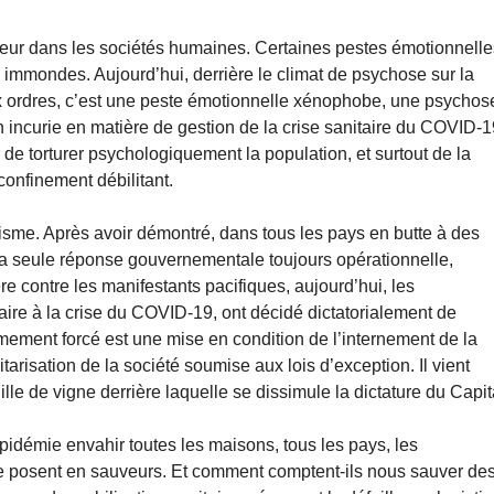
lleur dans les sociétés humaines. Certaines pestes émotionnelle
s immondes. Aujourd’hui, derrière le climat de psychose sur la
 ordres, c’est une peste émotionnelle xénophobe, une psychos
on incurie en matière de gestion de la crise sanitaire du COVID-1
de torturer psychologiquement la population, et surtout de la
confinement débilitant.
isme. Après avoir démontré, dans tous les pays en butte à des
la seule réponse gouvernementale toujours opérationnelle,
e contre les manifestants pacifiques, aujourd’hui, les
aire à la crise du COVID-19, ont décidé dictatorialement de
rmement forcé est une mise en condition de l’internement de la
tarisation de la société soumise aux lois d’exception. Il vient
lle de vigne derrière laquelle se dissimule la dictature du Capit
l’épidémie envahir toutes les maisons, tous les pays, les
se posent en sauveurs. Et comment comptent-ils nous sauver de