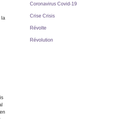
Coronavirus Covid-19
Crise Crisis
 la
Révolte
Révolution
a
is
al
 en
r