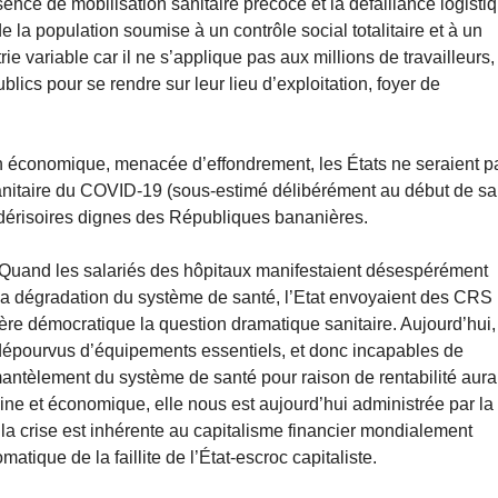
nce de mobilisation sanitaire précoce et la défaillance logisti
 la population soumise à un contrôle social totalitaire et à un
ie variable car il ne s’applique pas aux millions de travailleurs,
blics pour se rendre sur leur lieu d’exploitation, foyer de
tion économique, menacée d’effondrement, les États ne seraient p
 sanitaire du COVID-19 (sous-estimé délibérément au début de sa
dérisoires dignes des Républiques bananières.
ble. Quand les salariés des hôpitaux manifestaient désespérément
 la dégradation du système de santé, l’Etat envoyaient des CRS
re démocratique la question dramatique sanitaire. Aujourd’hui, 
x dépourvus d’équipements essentiels, et donc incapables de
mantèlement du système de santé pour raison de rentabilité aura
e et économique, elle nous est aujourd’hui administrée par la
la crise est inhérente au capitalisme financier mondialement
tique de la faillite de l’État-escroc capitaliste.