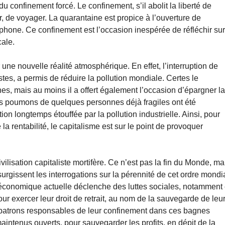
u confinement forcé. Le confinement, s’il abolit la liberté de
r, de voyager. La quarantaine est propice à l’ouverture de
phone. Ce confinement est l’occasion inespérée de réfléchir sur
cale.
 une nouvelle réalité atmosphérique. En effet, l’interruption de
stes, a permis de réduire la pollution mondiale. Certes le
s, mais au moins il a offert également l’occasion d’épargner l
s poumons de quelques personnes déjà fragiles ont été
on longtemps étouffée par la pollution industrielle. Ainsi, pour
la rentabilité, le capitalisme est sur le point de provoquer
ivilisation capitaliste mortifère. Ce n’est pas la fin du Monde, ma
rgissent les interrogations sur la pérennité de cet ordre mondi
et économique actuelle déclenche des luttes sociales, notamment
ur exercer leur droit de retrait, au nom de la sauvegarde de leu
 patrons responsables de leur confinement dans ces bagnes
aintenus ouverts, pour sauvegarder les profits, en dépit de la