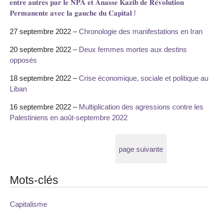
𝐞𝐧𝐭𝐫𝐞 𝐚𝐮𝐭𝐫𝐞𝐬 𝐩𝐚𝐫 𝐥𝐞 𝐍𝐏𝐀 𝐞𝐭 𝐀𝐧𝐚𝐬𝐬𝐞 𝐊𝐚𝐳𝐢𝐛 𝐝𝐞 𝐑𝐞́𝐯𝐨𝐥𝐮𝐭𝐢𝐨𝐧
𝐏𝐞𝐫𝐦𝐚𝐧𝐞𝐧𝐭𝐞 𝐚𝐯𝐞𝐜 𝐥𝐚 𝐠𝐚𝐮𝐜𝐡𝐞 𝐝𝐮 𝐂𝐚𝐩𝐢𝐭𝐚𝐥 !
27 septembre 2022 –
Chronologie des manifestations en Iran
20 septembre 2022 –
Deux femmes mortes aux destins
opposés
18 septembre 2022 –
Crise économique, sociale et politique au
Liban
16 septembre 2022 –
Multiplication des agressions contre les
Palestiniens en août-septembre 2022
page suivante
Mots-clés
Capitalisme