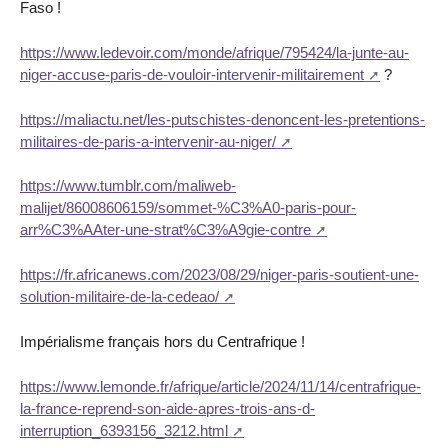
Faso !
https://www.ledevoir.com/monde/afrique/795424/la-junte-au-
niger-accuse-paris-de-vouloir-intervenir-militairement
?
https://maliactu.net/les-putschistes-denoncent-les-pretentions-
militaires-de-paris-a-intervenir-au-niger/
https://www.tumblr.com/maliweb-
malijet/86008606159/sommet-%C3%A0-paris-pour-
arr%C3%AAter-une-strat%C3%A9gie-contre
https://fr.africanews.com/2023/08/29/niger-paris-soutient-une-
solution-militaire-de-la-cedeao/
Impérialisme français hors du Centrafrique !
https://www.lemonde.fr/afrique/article/2024/11/14/centrafrique-
la-france-reprend-son-aide-apres-trois-ans-d-
interruption_6393156_3212.html