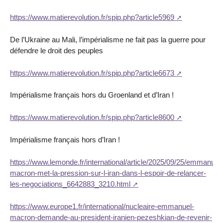
https://www.matierevolution.fr/spip.php?article5969
De l’Ukraine au Mali, l’impérialisme ne fait pas la guerre pour
défendre le droit des peuples
https://www.matierevolution.fr/spip.php?article6673
Impérialisme français hors du Groenland et d’Iran !
https://www.matierevolution.fr/spip.php?article8600
Impérialisme français hors d’Iran !
https://www.lemonde.fr/international/article/2025/09/25/emmanuel-
macron-met-la-pression-sur-l-iran-dans-l-espoir-de-relancer-
les-negociations_6642883_3210.html
https://www.europe1.fr/international/nucleaire-emmanuel-
macron-demande-au-president-iranien-pezeshkian-de-revenir-