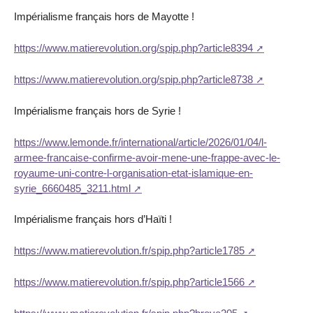
Impérialisme français hors de Mayotte !
https://www.matierevolution.org/spip.php?article8394
https://www.matierevolution.org/spip.php?article8738
Impérialisme français hors de Syrie !
https://www.lemonde.fr/international/article/2026/01/04/l-
armee-francaise-confirme-avoir-mene-une-frappe-avec-le-
royaume-uni-contre-l-organisation-etat-islamique-en-
syrie_6660485_3211.html
Impérialisme français hors d’Haïti !
https://www.matierevolution.fr/spip.php?article1785
https://www.matierevolution.fr/spip.php?article1566