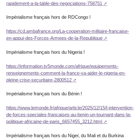
rapidement-a-la-table-des-negociations-758751
Impérialisme français hors de RDCongo !
https://cd.ambafrance.org/La-cooperation-militaire-francaise-
en-appui-des-Forces-Armees-de-la-Republique
Impérialisme français hors du Nigeria !
https://information.tv5monde.com/afrique/equipements-
renseignements-comment-la-france-va-aider-le-nigeria-en-
pleine-crise-securitaire-2800512
Impérialisme français hors du Bénin !
https://www.lemonde.fr/afrique/article/2025/12/15/l-intervention-
de-forces-speciales-francaises-au-benin-un-tournant-dans-la-
politique-africaine-de-paris_6657455_3212.html
Impérialisme français hors du Niger, du Mali et du Burkina