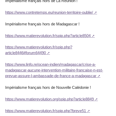
Impérialisme français hors de La Réunion !
https://www.contretemps.eu/reunion-territoire-oublie/
Impérialisme français hors de Madagascar !
https://www.matierevolution.fr/spip.php?article8504
https://www.matierevolution.fr/spip.php?
article8446#forum64490
https://www.linfo.re/ocean-indien/madagascar/crise-a-
madagascar-aucune-intervention-militaire-francaise-n-est-
prevue-assure-l-ambassade-de-france-a-madagascar
Impérialisme français hors de Nouvelle Calédonie !
https://www.matierevolution.org/spip.php?article8849
https://www.matierevolution.fr/spip.php?breve51