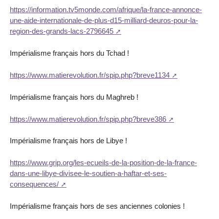
https://information.tv5monde.com/afrique/la-france-annonce-
une-aide-internationale-de-plus-d15-milliard-deuros-pour-la-
region-des-grands-lacs-2796645
Impérialisme français hors du Tchad !
https://www.matierevolution.fr/spip.php?breve1134
Impérialisme français hors du Maghreb !
https://www.matierevolution.fr/spip.php?breve386
Impérialisme français hors de Libye !
https://www.grip.org/les-ecueils-de-la-position-de-la-france-
dans-une-libye-divisee-le-soutien-a-haftar-et-ses-
consequences/
Impérialisme français hors de ses anciennes colonies !