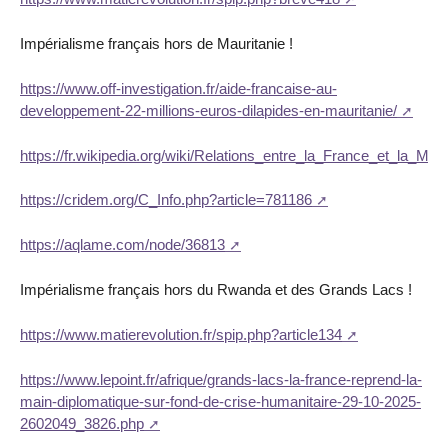
Impérialisme français hors de Mauritanie !
https://www.off-investigation.fr/aide-francaise-au-
developpement-22-millions-euros-dilapides-en-mauritanie/
https://fr.wikipedia.org/wiki/Relations_entre_la_France_et_la_Maur
https://cridem.org/C_Info.php?article=781186
https://aqlame.com/node/36813
Impérialisme français hors du Rwanda et des Grands Lacs !
https://www.matierevolution.fr/spip.php?article134
https://www.lepoint.fr/afrique/grands-lacs-la-france-reprend-la-
main-diplomatique-sur-fond-de-crise-humanitaire-29-10-2025-
2602049_3826.php