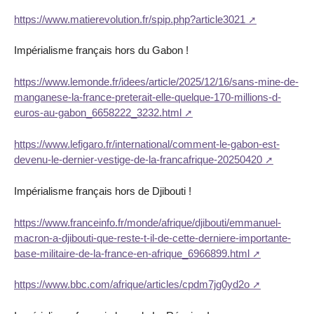
https://www.matierevolution.fr/spip.php?article3021
Impérialisme français hors du Gabon !
https://www.lemonde.fr/idees/article/2025/12/16/sans-mine-de-
manganese-la-france-preterait-elle-quelque-170-millions-d-
euros-au-gabon_6658222_3232.html
https://www.lefigaro.fr/international/comment-le-gabon-est-
devenu-le-dernier-vestige-de-la-francafrique-20250420
Impérialisme français hors de Djibouti !
https://www.franceinfo.fr/monde/afrique/djibouti/emmanuel-
macron-a-djibouti-que-reste-t-il-de-cette-derniere-importante-
base-militaire-de-la-france-en-afrique_6966899.html
https://www.bbc.com/afrique/articles/cpdm7jg0yd2o