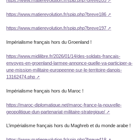
https://www.matierevolution.fr/spip.php?breve205
https://www.matierevolution.fr/spip.php?breve186
https://www.matierevolution.fr/spip.php?breve197
Impérialisme français hors du Groenland !
https://www.midilibre.fr/2026/01/14/des-soldats-francais-
envoyes-en-groenland-larmee-annonce-quelle-va-participer-a-
une-mission-militaire-europeenne-sur-le-territoire-danois-
13162474.php
Impérialisme français hors du Maroc !
https://maroc-diplomatique.net/maroc-france-la-nouvelle-
geopolitique-dun-partenariat-militaire-strategique/
L’impérialisme français hors du Maghreb et du monde arabe !
https://www.matierevolution.fr/spip.php?breve418