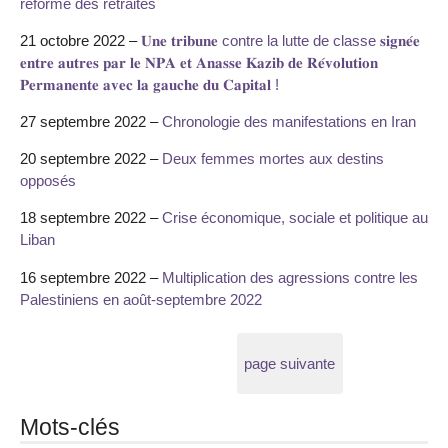
réforme des retraites
21 octobre 2022 –
𝐔𝐧𝐞 𝐭𝐫𝐢𝐛𝐮𝐧𝐞 contre la lutte de classe 𝐬𝐢𝐠𝐧𝐞́𝐞
𝐞𝐧𝐭𝐫𝐞 𝐚𝐮𝐭𝐫𝐞𝐬 𝐩𝐚𝐫 𝐥𝐞 𝐍𝐏𝐀 𝐞𝐭 𝐀𝐧𝐚𝐬𝐬𝐞 𝐊𝐚𝐳𝐢𝐛 𝐝𝐞 𝐑𝐞́𝐯𝐨𝐥𝐮𝐭𝐢𝐨𝐧
𝐏𝐞𝐫𝐦𝐚𝐧𝐞𝐧𝐭𝐞 𝐚𝐯𝐞𝐜 𝐥𝐚 𝐠𝐚𝐮𝐜𝐡𝐞 𝐝𝐮 𝐂𝐚𝐩𝐢𝐭𝐚𝐥 !
27 septembre 2022 –
Chronologie des manifestations en Iran
20 septembre 2022 –
Deux femmes mortes aux destins
opposés
18 septembre 2022 –
Crise économique, sociale et politique au
Liban
16 septembre 2022 –
Multiplication des agressions contre les
Palestiniens en août-septembre 2022
page suivante
Mots-clés