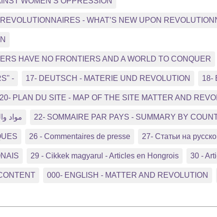
GAINST WOMEN’S OPPRESSION
NS REVOLUTIONNAIRES - WHAT’S NEW UPON REVOLUTIO
ON
RKERS HAVE NO FRONTIERS AND A WORLD TO CONQUER
S" -
17- DEUTSCH - MATERIE UND REVOLUTION
18-
20- PLAN DU SITE - MAP OF THE SITE MATTER AND REV
مواد وال
22- SOMMAIRE PAR PAYS - SUMMARY BY COUN
QUES
26 - Commentaires de presse
27- Статьи на русс
ONAIS
29 - Cikkek magyarul - Articles en Hongrois
30 - Arti
 CONTENT
000- ENGLISH - MATTER AND REVOLUTION