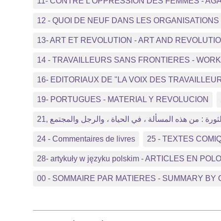
11- CONTRE L’OPPRESSION DES FEMMES - A
12 - QUOI DE NEUF DANS LES ORGANISATIO
13- ART ET REVOLUTION - ART AND REVOLUTI
14 - TRAVAILLEURS SANS FRONTIERES - WO
16- EDITORIAUX DE "LA VOIX DES TRAVAILLEUR
19- PORTUGUES - MATERIAL Y REVOLUCION
21, ثورة : من هذه المسألة ، في الحياة ، والرجل والمجتمع
24 - Commentaires de livres
25 - TEXTES COMI
28- artykuły w języku polskim - ARTICLES EN POL
00 - SOMMAIRE PAR MATIERES - SUMMARY BY