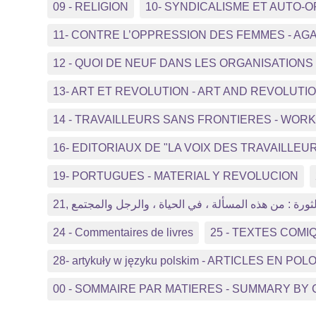
09 - RELIGION
10- SYNDICALISME ET AUTO-
11- CONTRE L’OPPRESSION DES FEMMES - A
12 - QUOI DE NEUF DANS LES ORGANISATIO
13- ART ET REVOLUTION - ART AND REVOLUTI
14 - TRAVAILLEURS SANS FRONTIERES - WO
16- EDITORIAUX DE "LA VOIX DES TRAVAILLEUR
19- PORTUGUES - MATERIAL Y REVOLUCION
21, ثورة : من هذه المسألة ، في الحياة ، والرجل والمجتمع
24 - Commentaires de livres
25 - TEXTES COMI
28- artykuły w języku polskim - ARTICLES EN POL
00 - SOMMAIRE PAR MATIERES - SUMMARY BY