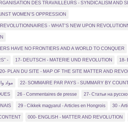
ORGANISATION DES TRAVAILLEURS - SYNDICALISM AND
GAINST WOMEN’S OPPRESSION
NS REVOLUTIONNAIRES - WHAT’S NEW UPON REVOLUTIO
ON
RKERS HAVE NO FRONTIERS AND A WORLD TO CONQUER
S" -
17- DEUTSCH - MATERIE UND REVOLUTION
18-
20- PLAN DU SITE - MAP OF THE SITE MATTER AND REV
مواد وال
22- SOMMAIRE PAR PAYS - SUMMARY BY COUN
QUES
26 - Commentaires de presse
27- Статьи на русс
ONAIS
29 - Cikkek magyarul - Articles en Hongrois
30 - Arti
 CONTENT
000- ENGLISH - MATTER AND REVOLUTION