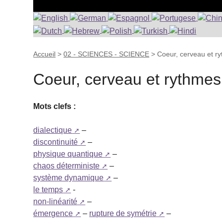
Accueil
>
02 - SCIENCES - SCIENCE
>
Coeur, cerveau et r
Coeur, cerveau et rythmes
Mots clefs :
dialectique
–
discontinuité
–
physique quantique
–
chaos déterministe
–
système dynamique
–
le temps
-
non-linéarité
–
émergence
–
rupture de symétrie
–