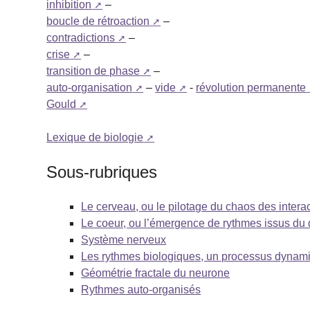
inhibition
–
boucle de rétroaction
–
contradictions
–
crise
–
transition de phase
–
auto-organisation
–
vide
-
révolution permanente
Gould
Lexique de biologie
Sous-rubriques
Le cerveau, ou le pilotage du chaos des intera
Le coeur, ou l’émergence de rythmes issus du
Système nerveux
Les rythmes biologiques, un processus dynami
Géométrie fractale du neurone
Rythmes auto-organisés