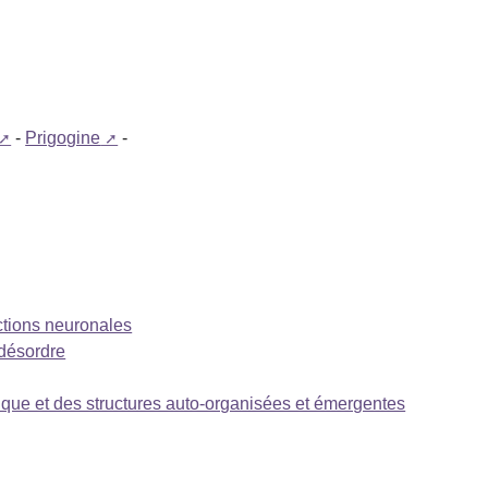
-
Prigogine
-
ctions neuronales
 désordre
que et des structures auto-organisées et émergentes