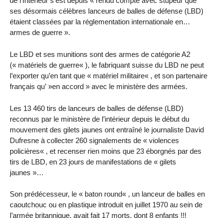
de l’Intérieur s’est depuis « rendu compte avec stupeur que
ses désormais célèbres lanceurs de balles de défense (LBD)
étaient classées par la réglementation internationale en…
armes de guerre ».
Le LBD et ses munitions sont des armes de catégorie A2
(« matériels de guerre« ), le fabriquant suisse du LBD ne peut
l’exporter qu’en tant que « matériel militaire« , et son partenaire
français qu’ »en accord » avec le ministère des armées.
Les 13 460 tirs de lanceurs de balles de défense (LBD)
reconnus par le ministère de l’intérieur depuis le début du
mouvement des gilets jaunes ont entraîné le journaliste David
Dufresne à collecter 260 signalements de « violences
policières« , et recenser rien moins que 23 éborgnés par des
tirs de LBD, en 23 jours de manifestations de « gilets
jaunes »…
Son prédécesseur, le « baton round« , un lanceur de balles en
caoutchouc ou en plastique introduit en juillet 1970 au sein de
l’armée britannique, avait fait 17 morts, dont 8 enfants !!!