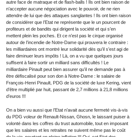
autre face de matraque et de flash-balls ! Ils ont bien raison de
n’accepter aucune négociation avec le pouvoir, de ne rien
attendre de lui que des attaques sanglantes ! Ils ont bien raison
de considérer que l’Etat ne représente que le un pourcent de
profiteurs et de bandits qui dirigent la société et qui s’en
mettent plein les poches. Et ce n’est pas le cirque organisé
autour de l’incendie de Notre-Dame qui prouvera le contraire :
les milliardaires ont montré leur solidarité dès qu’il s’est agi de
faire diminuer leurs impôts ! Là, on a vu que quelques jours
suffisent à faire sortir un milliard sans difficultés ! Le
milliardaire Pinault peut bien assurer qu’il ne demande pas à
être défiscalisé pour son don à Notre-Dame : le salaire de
François-Henri Pinault, PDG de la société de luxe Kering, vient
d’être multiplié par huit, passant de 2,7 millions à 21,8 millions
d’euros !!!
On a bien vu aussi que l’Etat n’avait aucune fermeté vis-à-vis
du PDG voleur de Renault-Nissan, Ghosn, le laissant puiser à
volonté dans les coffres du trust automobile, tout en imposant
que les salaires et les retraites ne suivent même pas le coût
de la vie, pourtant en pleine inflation !!! Oui, cet Etat des