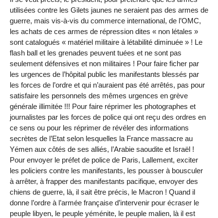
utilisées contre les Gilets jaunes ne seraient pas des armes de
guerre, mais vis-à-vis du commerce international, de l’OMC,
les achats de ces armes de répression dites « non létales »
sont catalogués « matériel militaire à létabilité diminuée » ! Le
flash ball et les grenades peuvent tuées et ne sont pas
seulement défensives et non militaires ! Pour faire ficher par
les urgences de l’hôpital public les manifestants blessés par
les forces de l’ordre et qui n’auraient pas été arrêtés, pas pour
satisfaire les personnels des mêmes urgences en grève
générale illimitée !!! Pour faire réprimer les photographes et
journalistes par les forces de police qui ont reçu des ordres en
ce sens ou pour les réprimer de révéler des informations
secrètes de l’Etat selon lesquelles la France massacre au
Yémen aux côtés de ses alliés, l’Arabie saoudite et Israël !
Pour envoyer le préfet de police de Paris, Lallement, exciter
les policiers contre les manifestants, les pousser à bousculer
à arrêter, à frapper des manifestants pacifique, envoyer des
chiens de guerre, là, il sait être précis, le Macron ! Quand il
donne l’ordre à l’armée française d’intervenir pour écraser le
peuple libyen, le peuple yéménite, le peuple malien, là il est