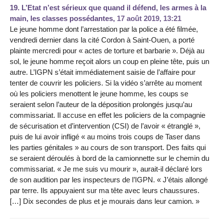
19.
L’Etat n’est sérieux que quand il défend, les armes à la
main, les classes possédantes,
17 août 2019, 13:21
Le jeune homme dont l’arrestation par la police a été filmée,
vendredi dernier dans la cité Cordon à Saint-Ouen, a porté
plainte mercredi pour « actes de torture et barbarie ». Déjà au
sol, le jeune homme reçoit alors un coup en pleine tête, puis un
autre. L’IGPN s’était immédiatement saisie de l’affaire pour
tenter de couvrir les policiers. Si la vidéo s’arrête au moment
où les policiers menottent le jeune homme, les coups se
seraient selon l’auteur de la déposition prolongés jusqu’au
commissariat. Il accuse en effet les policiers de la compagnie
de sécurisation et d’intervention (CSI) de l’avoir « étranglé »,
puis de lui avoir infligé « au moins trois coups de Taser dans
les parties génitales » au cours de son transport. Des faits qui
se seraient déroulés à bord de la camionnette sur le chemin du
commissariat. « Je me suis vu mourir », aurait-il déclaré lors
de son audition par les inspecteurs de l’IGPN. « J’étais allongé
par terre. Ils appuyaient sur ma tête avec leurs chaussures.
[…] Dix secondes de plus et je mourais dans leur camion. »