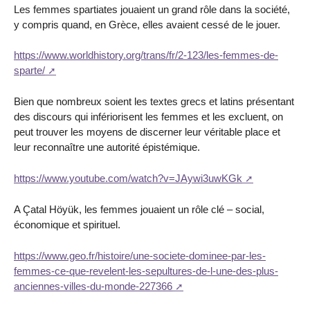
Les femmes spartiates jouaient un grand rôle dans la société,
y compris quand, en Grèce, elles avaient cessé de le jouer.
https://www.worldhistory.org/trans/fr/2-123/les-femmes-de-
sparte/
Bien que nombreux soient les textes grecs et latins présentant
des discours qui infériorisent les femmes et les excluent, on
peut trouver les moyens de discerner leur véritable place et
leur reconnaître une autorité épistémique.
https://www.youtube.com/watch?v=JAywi3uwKGk
A Çatal Höyük, les femmes jouaient un rôle clé – social,
économique et spirituel.
https://www.geo.fr/histoire/une-societe-dominee-par-les-
femmes-ce-que-revelent-les-sepultures-de-l-une-des-plus-
anciennes-villes-du-monde-227366