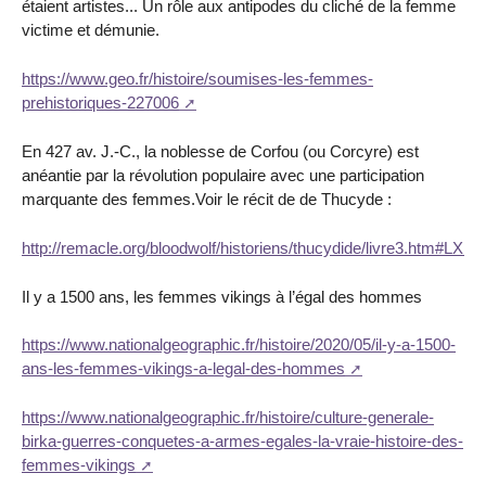
étaient artistes... Un rôle aux antipodes du cliché de la femme
victime et démunie.
https://www.geo.fr/histoire/soumises-les-femmes-
prehistoriques-227006
En 427 av. J.-C., la noblesse de Corfou (ou Corcyre) est
anéantie par la révolution populaire avec une participation
marquante des femmes.Voir le récit de de Thucyde :
http://remacle.org/bloodwolf/historiens/thucydide/livre3.htm#LXIX
Il y a 1500 ans, les femmes vikings à l’égal des hommes
https://www.nationalgeographic.fr/histoire/2020/05/il-y-a-1500-
ans-les-femmes-vikings-a-legal-des-hommes
https://www.nationalgeographic.fr/histoire/culture-generale-
birka-guerres-conquetes-a-armes-egales-la-vraie-histoire-des-
femmes-vikings