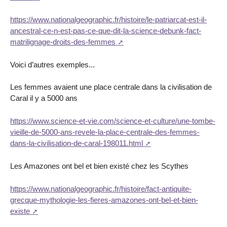
https://www.nationalgeographic.fr/histoire/le-patriarcat-est-il-
ancestral-ce-n-est-pas-ce-que-dit-la-science-debunk-fact-
matrilignage-droits-des-femmes
Voici d’autres exemples...
Les femmes avaient une place centrale dans la civilisation de
Caral il y a 5000 ans
https://www.science-et-vie.com/science-et-culture/une-tombe-
vieille-de-5000-ans-revele-la-place-centrale-des-femmes-
dans-la-civilisation-de-caral-198011.html
Les Amazones ont bel et bien existé chez les Scythes
https://www.nationalgeographic.fr/histoire/fact-antiquite-
grecque-mythologie-les-fieres-amazones-ont-bel-et-bien-
existe