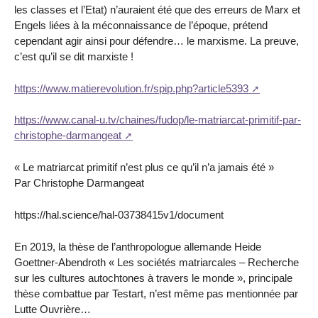
les classes et l’Etat) n’auraient été que des erreurs de Marx et
Engels liées à la méconnaissance de l’époque, prétend
cependant agir ainsi pour défendre… le marxisme. La preuve,
c’est qu’il se dit marxiste !
https://www.matierevolution.fr/spip.php?article5393
https://www.canal-u.tv/chaines/fudop/le-matriarcat-primitif-par-
christophe-darmangeat
« Le matriarcat primitif n’est plus ce qu’il n’a jamais été »
Par Christophe Darmangeat
https://hal.science/hal-03738415v1/document
En 2019, la thèse de l’anthropologue allemande Heide
Goettner-Abendroth « Les sociétés matriarcales – Recherche
sur les cultures autochtones à travers le monde », principale
thèse combattue par Testart, n’est même pas mentionnée par
Lutte Ouvrière…