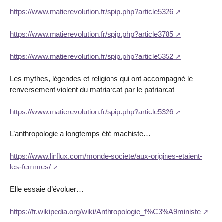
https://www.matierevolution.fr/spip.php?article5326
https://www.matierevolution.fr/spip.php?article3785
https://www.matierevolution.fr/spip.php?article5352
Les mythes, légendes et religions qui ont accompagné le
renversement violent du matriarcat par le patriarcat
https://www.matierevolution.fr/spip.php?article5326
L’anthropologie a longtemps été machiste…
https://www.linflux.com/monde-societe/aux-origines-etaient-
les-femmes/
Elle essaie d’évoluer…
https://fr.wikipedia.org/wiki/Anthropologie_f%C3%A9ministe