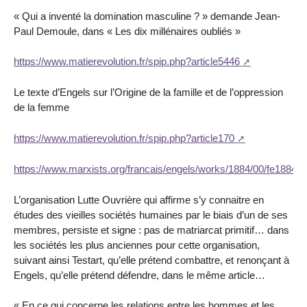
« Qui a inventé la domination masculine ? » demande Jean-
Paul Demoule, dans « Les dix millénaires oubliés »
https://www.matierevolution.fr/spip.php?article5446
Le texte d’Engels sur l’Origine de la famille et de l’oppression
de la femme
https://www.matierevolution.fr/spip.php?article170
https://www.marxists.org/francais/engels/works/1884/00/fe18840
L’organisation Lutte Ouvrière qui affirme s’y connaitre en
études des vieilles sociétés humaines par le biais d’un de ses
membres, persiste et signe : pas de matriarcat primitif… dans
les sociétés les plus anciennes pour cette organisation,
suivant ainsi Testart, qu’elle prétend combattre, et renonçant à
Engels, qu’elle prétend défendre, dans le même article…
« En ce qui concerne les relations entre les hommes et les