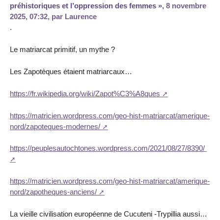
préhistoriques et l’oppression des femmes »,
8 novembre
2025, 07:32
,
par
Laurence
.
Le matriarcat primitif, un mythe ?
Les Zapotèques étaient matriarcaux…
https://fr.wikipedia.org/wiki/Zapot%C3%A8ques
https://matricien.wordpress.com/geo-hist-matriarcat/amerique-
nord/zapoteques-modernes/
https://peuplesautochtones.wordpress.com/2021/08/27/8390/
https://matricien.wordpress.com/geo-hist-matriarcat/amerique-
nord/zapotheques-anciens/
La vieille civilisation européenne de Cucuteni -Trypillia aussi…