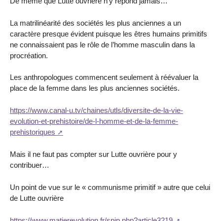
De même que Lutte ouvrière n’y répond jamais…
La matrilinéarité des sociétés les plus anciennes a un
caractère presque évident puisque les êtres humains primitifs
ne connaissaient pas le rôle de l’homme masculin dans la
procréation.
Les anthropologues commencent seulement à réévaluer la
place de la femme dans les plus anciennes sociétés.
https://www.canal-u.tv/chaines/utls/diversite-de-la-vie-
evolution-et-prehistoire/de-l-homme-et-de-la-femme-
prehistoriques
Mais il ne faut pas compter sur Lutte ouvrière pour y
contribuer…
Un point de vue sur le « communisme primitif » autre que celui
de Lutte ouvrière
https://www.matierevolution.fr/spip.php?article3219