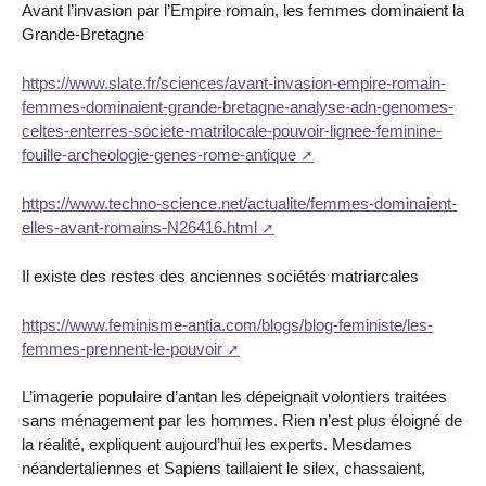
Avant l’invasion par l’Empire romain, les femmes dominaient la
Grande-Bretagne
https://www.slate.fr/sciences/avant-invasion-empire-romain-
femmes-dominaient-grande-bretagne-analyse-adn-genomes-
celtes-enterres-societe-matrilocale-pouvoir-lignee-feminine-
fouille-archeologie-genes-rome-antique
https://www.techno-science.net/actualite/femmes-dominaient-
elles-avant-romains-N26416.html
Il existe des restes des anciennes sociétés matriarcales
https://www.feminisme-antia.com/blogs/blog-feministe/les-
femmes-prennent-le-pouvoir
L’imagerie populaire d’antan les dépeignait volontiers traitées
sans ménagement par les hommes. Rien n’est plus éloigné de
la réalité, expliquent aujourd’hui les experts. Mesdames
néandertaliennes et Sapiens taillaient le silex, chassaient,