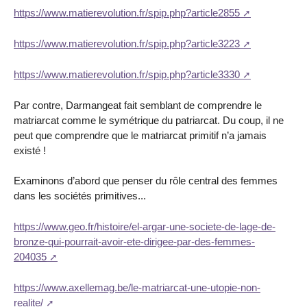
https://www.matierevolution.fr/spip.php?article2855
https://www.matierevolution.fr/spip.php?article3223
https://www.matierevolution.fr/spip.php?article3330
Par contre, Darmangeat fait semblant de comprendre le
matriarcat comme le symétrique du patriarcat. Du coup, il ne
peut que comprendre que le matriarcat primitif n’a jamais
existé !
Examinons d’abord que penser du rôle central des femmes
dans les sociétés primitives...
https://www.geo.fr/histoire/el-argar-une-societe-de-lage-de-
bronze-qui-pourrait-avoir-ete-dirigee-par-des-femmes-
204035
https://www.axellemag.be/le-matriarcat-une-utopie-non-
realite/