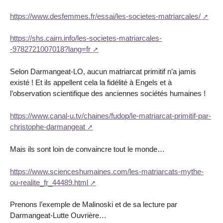
https://www.desfemmes.fr/essai/les-societes-matriarcales/
https://shs.cairn.info/les-societes-matriarcales-
-9782721007018?lang=fr
Selon Darmangeat-LO, aucun matriarcat primitif n’a jamis
existé ! Et ils appellent cela la fidélité à Engels et à
l’observation scientifique des anciennes sociétés humaines !
https://www.canal-u.tv/chaines/fudop/le-matriarcat-primitif-par-
christophe-darmangeat
Mais ils sont loin de convaincre tout le monde…
https://www.scienceshumaines.com/les-matriarcats-mythe-
ou-realite_fr_44489.html
Prenons l’exemple de Malinoski et de sa lecture par
Darmangeat-Lutte Ouvrière…