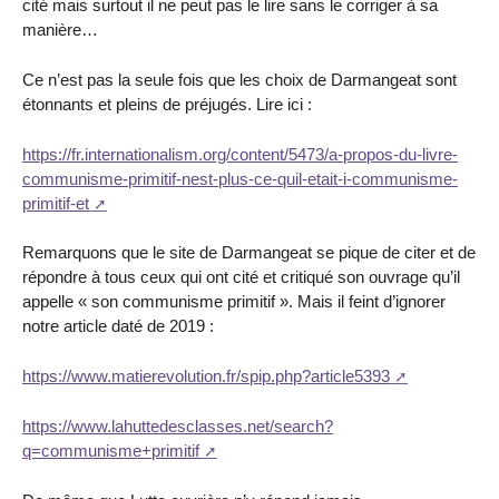
cité mais surtout il ne peut pas le lire sans le corriger à sa
manière…
Ce n’est pas la seule fois que les choix de Darmangeat sont
étonnants et pleins de préjugés. Lire ici :
https://fr.internationalism.org/content/5473/a-propos-du-livre-
communisme-primitif-nest-plus-ce-quil-etait-i-communisme-
primitif-et
Remarquons que le site de Darmangeat se pique de citer et de
répondre à tous ceux qui ont cité et critiqué son ouvrage qu’il
appelle « son communisme primitif ». Mais il feint d’ignorer
notre article daté de 2019 :
https://www.matierevolution.fr/spip.php?article5393
https://www.lahuttedesclasses.net/search?
q=communisme+primitif