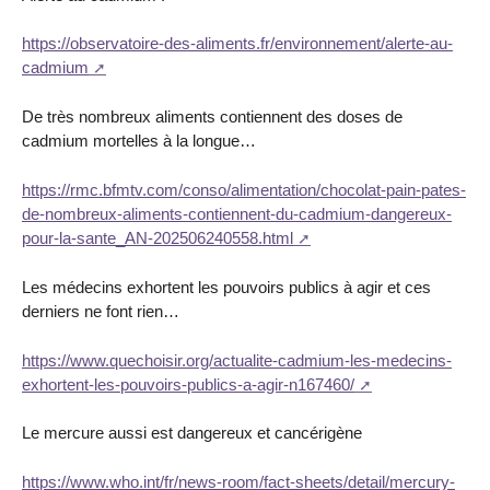
https://observatoire-des-aliments.fr/environnement/alerte-au-
cadmium
De très nombreux aliments contiennent des doses de
cadmium mortelles à la longue…
https://rmc.bfmtv.com/conso/alimentation/chocolat-pain-pates-
de-nombreux-aliments-contiennent-du-cadmium-dangereux-
pour-la-sante_AN-202506240558.html
Les médecins exhortent les pouvoirs publics à agir et ces
derniers ne font rien…
https://www.quechoisir.org/actualite-cadmium-les-medecins-
exhortent-les-pouvoirs-publics-a-agir-n167460/
Le mercure aussi est dangereux et cancérigène
https://www.who.int/fr/news-room/fact-sheets/detail/mercury-