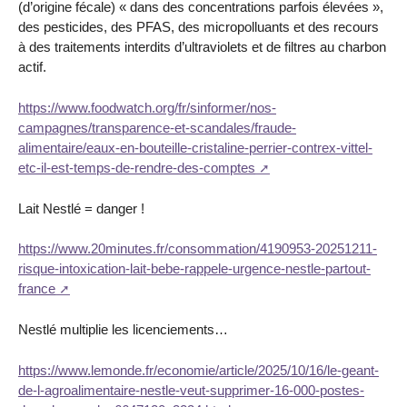
(d’origine fécale) « dans des concentrations parfois élevées »,
des pesticides, des PFAS, des micropolluants et des recours
à des traitements interdits d’ultraviolets et de filtres au charbon
actif.
https://www.foodwatch.org/fr/sinformer/nos-
campagnes/transparence-et-scandales/fraude-
alimentaire/eaux-en-bouteille-cristaline-perrier-contrex-vittel-
etc-il-est-temps-de-rendre-des-comptes
Lait Nestlé = danger !
https://www.20minutes.fr/consommation/4190953-20251211-
risque-intoxication-lait-bebe-rappele-urgence-nestle-partout-
france
Nestlé multiplie les licenciements…
https://www.lemonde.fr/economie/article/2025/10/16/le-geant-
de-l-agroalimentaire-nestle-veut-supprimer-16-000-postes-