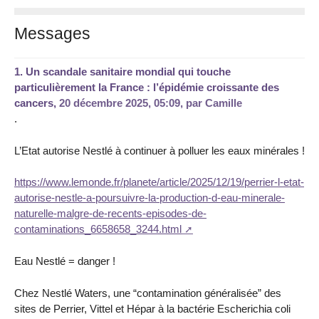
Messages
1.
Un scandale sanitaire mondial qui touche
particulièrement la France : l’épidémie croissante des
cancers,
20 décembre 2025, 05:09
,
par
Camille
.
L’Etat autorise Nestlé à continuer à polluer les eaux minérales !
https://www.lemonde.fr/planete/article/2025/12/19/perrier-l-etat-
autorise-nestle-a-poursuivre-la-production-d-eau-minerale-
naturelle-malgre-de-recents-episodes-de-
contaminations_6658658_3244.html
Eau Nestlé = danger !
Chez Nestlé Waters, une “contamination généralisée” des
sites de Perrier, Vittel et Hépar à la bactérie Escherichia coli