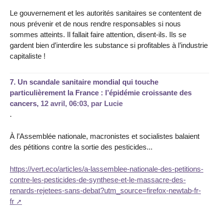
Le gouvernement et les autorités sanitaires se contentent de
nous prévenir et de nous rendre responsables si nous
sommes atteints. Il fallait faire attention, disent-ils. Ils se
gardent bien d’interdire les substance si profitables à l’industrie
capitaliste !
7.
Un scandale sanitaire mondial qui touche
particulièrement la France : l’épidémie croissante des
cancers,
12 avril, 06:03
,
par
Lucie
.
À l’Assemblée nationale, macronistes et socialistes balaient
des pétitions contre la sortie des pesticides...
https://vert.eco/articles/a-lassemblee-nationale-des-petitions-
contre-les-pesticides-de-synthese-et-le-massacre-des-
renards-rejetees-sans-debat?utm_source=firefox-newtab-fr-
fr