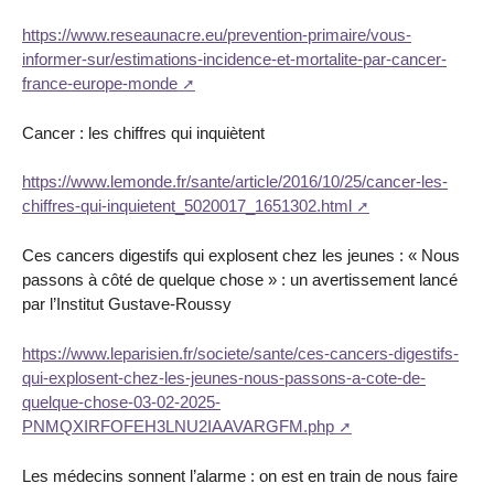
https://www.reseaunacre.eu/prevention-primaire/vous-
informer-sur/estimations-incidence-et-mortalite-par-cancer-
france-europe-monde
Cancer : les chiffres qui inquiètent
https://www.lemonde.fr/sante/article/2016/10/25/cancer-les-
chiffres-qui-inquietent_5020017_1651302.html
Ces cancers digestifs qui explosent chez les jeunes : « Nous
passons à côté de quelque chose » : un avertissement lancé
par l’Institut Gustave-Roussy
https://www.leparisien.fr/societe/sante/ces-cancers-digestifs-
qui-explosent-chez-les-jeunes-nous-passons-a-cote-de-
quelque-chose-03-02-2025-
PNMQXIRFOFEH3LNU2IAAVARGFM.php
Les médecins sonnent l’alarme : on est en train de nous faire