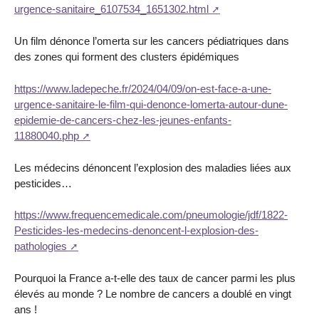
urgence-sanitaire_6107534_1651302.html
Un film dénonce l’omerta sur les cancers pédiatriques dans
des zones qui forment des clusters épidémiques
https://www.ladepeche.fr/2024/04/09/on-est-face-a-une-
urgence-sanitaire-le-film-qui-denonce-lomerta-autour-dune-
epidemie-de-cancers-chez-les-jeunes-enfants-
11880040.php
Les médecins dénoncent l’explosion des maladies liées aux
pesticides…
https://www.frequencemedicale.com/pneumologie/jdf/1822-
Pesticides-les-medecins-denoncent-l-explosion-des-
pathologies
Pourquoi la France a-t-elle des taux de cancer parmi les plus
élevés au monde ? Le nombre de cancers a doublé en vingt
ans !