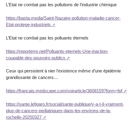
L’Etat ne combat pas les pollutions de l’industrie chimique
https://basta.media/Saint-Nazaire-pollution-maladie-cancer-
Etat-protege-industriels
L’Etat ne combat pas les polluants éternels
https://reporterre.net/Polluants-eternels-Une-inaction-
coupable-des-pouvoirs-publics
Ceux qui persistent à nier l’existence même d’une épidémie
grandissante de cancers…
https://francais.medscape.com/voirarticle/3608159?form=fpf
https://sante.lefigaro.fr/social/sante-publique/y-a-t-il-vraiment-
plus-de-cancers-pediatriques-dans-les-environs-de-la-
rochelle-20250327