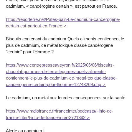
cadmium, « cancérogène certain », est partout en France.
https://reporterre.net/Pates-pain-Le-cadmium-cancerogene-
certain-est-partout-en-France
Biscuits contenant du cadmium Quels aliments contiennent le
plus de cadmium, ce métal toxique classé cancérogène
"certain" pour l’Homme ?
https://www.centrepresseaveyron.fr/2025/06/06/biscuits-
chocolat-pommes-de-terre-legumes-quels-aliments-
contiennent-le-plus-de-cadmium-ce-metal-toxique-classe-
cancerogene-certain-pour-lhomme-12743269.php
Le cadmium, un métal aux lourdes conséquences sur la santé
https://www.radiofrance.fr/franceinter/podcasts/l-info-de-
france-inter/l-info-de-france-inter-2721392
Alerte au cadmium !