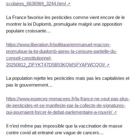
scolaires_6636984_3244.html
La France favorise les pesticides comme vient encore de le
montrer la loi Duplomb, promulguée malgré une opposition
populaire croissante…
https://www.liberation.fr/politique/emmanuel-macron-
promulgue-la-loi-duplomb-apres-la-censure-partielle-du-
conseil-constitutionnel-
20250812_ZIFYKT47D5B53KQMSFYAFWCQQI/
La population rejette les pesticides mais pas les capitalistes et
pas le gouvernement…
https://www.especes-menacees.fr/la-france-ne-veut-pas-plus-
de-pesticides-et-se-manifeste-par-la-collecte-de-signatures-
qui-pourraient-forcer-le-debat-parlementaire-a-rouvrir/
Il n’est même pas impossible que la vaccination de masse
contre covid ait entrainé une vague de cancers…