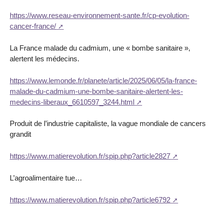
https://www.reseau-environnement-sante.fr/cp-evolution-
cancer-france/
La France malade du cadmium, une « bombe sanitaire »,
alertent les médecins.
https://www.lemonde.fr/planete/article/2025/06/05/la-france-
malade-du-cadmium-une-bombe-sanitaire-alertent-les-
medecins-liberaux_6610597_3244.html
Produit de l’industrie capitaliste, la vague mondiale de cancers
grandit
https://www.matierevolution.fr/spip.php?article2827
L’agroalimentaire tue…
https://www.matierevolution.fr/spip.php?article6792