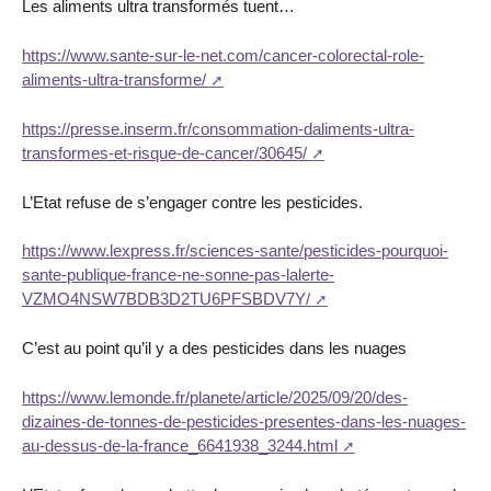
Les aliments ultra transformés tuent…
https://www.sante-sur-le-net.com/cancer-colorectal-role-
aliments-ultra-transforme/
https://presse.inserm.fr/consommation-daliments-ultra-
transformes-et-risque-de-cancer/30645/
L’Etat refuse de s’engager contre les pesticides.
https://www.lexpress.fr/sciences-sante/pesticides-pourquoi-
sante-publique-france-ne-sonne-pas-lalerte-
VZMO4NSW7BDB3D2TU6PFSBDV7Y/
C’est au point qu’il y a des pesticides dans les nuages
https://www.lemonde.fr/planete/article/2025/09/20/des-
dizaines-de-tonnes-de-pesticides-presentes-dans-les-nuages-
au-dessus-de-la-france_6641938_3244.html