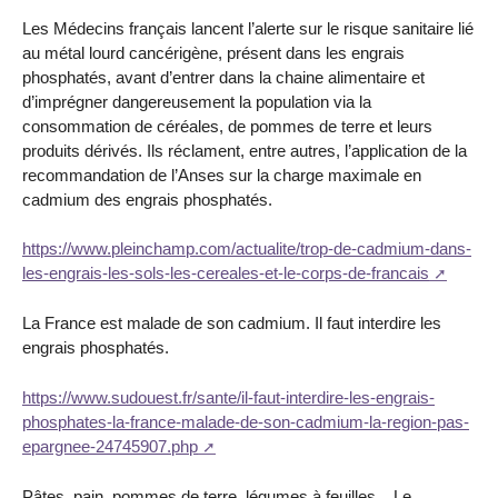
Les Médecins français lancent l’alerte sur le risque sanitaire lié
au métal lourd cancérigène, présent dans les engrais
phosphatés, avant d’entrer dans la chaine alimentaire et
d’imprégner dangereusement la population via la
consommation de céréales, de pommes de terre et leurs
produits dérivés. Ils réclament, entre autres, l’application de la
recommandation de l’Anses sur la charge maximale en
cadmium des engrais phosphatés.
https://www.pleinchamp.com/actualite/trop-de-cadmium-dans-
les-engrais-les-sols-les-cereales-et-le-corps-de-francais
La France est malade de son cadmium. Il faut interdire les
engrais phosphatés.
https://www.sudouest.fr/sante/il-faut-interdire-les-engrais-
phosphates-la-france-malade-de-son-cadmium-la-region-pas-
epargnee-24745907.php
Pâtes, pain, pommes de terre, légumes à feuilles... Le