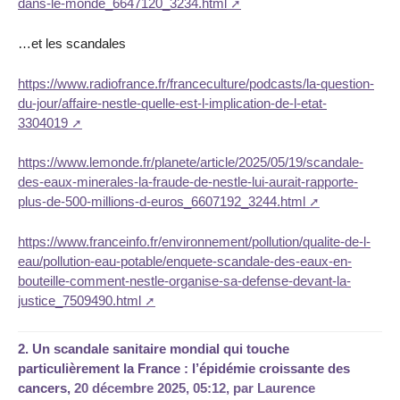
dans-le-monde_6647120_3234.html
…et les scandales
https://www.radiofrance.fr/franceculture/podcasts/la-question-
du-jour/affaire-nestle-quelle-est-l-implication-de-l-etat-
3304019
https://www.lemonde.fr/planete/article/2025/05/19/scandale-
des-eaux-minerales-la-fraude-de-nestle-lui-aurait-rapporte-
plus-de-500-millions-d-euros_6607192_3244.html
https://www.franceinfo.fr/environnement/pollution/qualite-de-l-
eau/pollution-eau-potable/enquete-scandale-des-eaux-en-
bouteille-comment-nestle-organise-sa-defense-devant-la-
justice_7509490.html
2.
Un scandale sanitaire mondial qui touche
particulièrement la France : l’épidémie croissante des
cancers,
20 décembre 2025, 05:12
,
par
Laurence