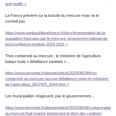
and-health
La France prévient sur la toxicité du mercure mais ne le
combat pas
https://www.santepubliquefrance.fr/docs/impregnation-de-la-
population-francaise-par-le-mercure.-programme-national-de-
biosurveillance-esteban-2014-2016
Thon contaminé au mercure : le ministère de l’agriculture
balaye toute « défaillance sanitaire »…
https://www.lemonde.fr/planete/article/2025/08/29/thon-
contamine-au-mercure-aucune-defaillance-selon-le-ministere-
de-l-agriculture_6637425_3244.html
Les municipalités réagissent, pas le gouvernement…
https://www.lemonde.fr/planete/article/2025/08/28/contamination-
au-mercure-huit-mairies-bannissent-le-thon-des-cantines-