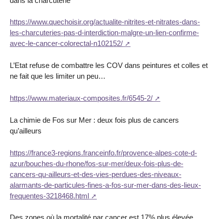
dans la charcuterie
https://www.quechoisir.org/actualite-nitrites-et-nitrates-dans-
les-charcuteries-pas-d-interdiction-malgre-un-lien-confirme-
avec-le-cancer-colorectal-n102152/
L’Etat refuse de combattre les COV dans peintures et colles et
ne fait que les limiter un peu…
https://www.materiaux-composites.fr/6545-2/
La chimie de Fos sur Mer : deux fois plus de cancers
qu’ailleurs
https://france3-regions.franceinfo.fr/provence-alpes-cote-d-
azur/bouches-du-rhone/fos-sur-mer/deux-fois-plus-de-
cancers-qu-ailleurs-et-des-vies-perdues-des-niveaux-
alarmants-de-particules-fines-a-fos-sur-mer-dans-des-lieux-
frequentes-3218468.html
Des zones où la mortalité par cancer est 17% plus élevée