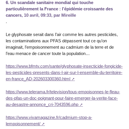
6.
Un scandale sanitaire mondial qui touche
particulièrement la France : l’épidémie croissante des
cancers,
10 avril, 09:33
,
par
Mireille
.
Le glyphosate serait dans l’air comme les autres pesticides,
les contaminations aux PFAS dépassent tout ce qu’on
imaginait, l’empoisonnement au cadmium de la terre et de
l’eau menace de cancer toute la population…
https://www.bfmtv.com/sante/glyphosate-insecticide-fongicide-
les-pesticides-presents-dans-l-air-sur-l-ensemble-du-territoire-
en-france_AD-202603300360.html
https://www.telerama.fr/television/tous-empoisonnes-le-fleau-
des-pfas-un-doc-poignant-pour-faire-emerger-la-verite-face-
au-desastre-annonce_cri-7043596.php
https://www.vivamagazine.fr/cadmium-stop-a-
lempoisonnement/