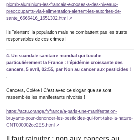
plomb-aluminium-les-francais-exposes-a-des-niveaux-
preoccupants-via-l-alimentation-alertent-les-autorites-de-
sante_6666416_1651302.html
Ils "alertent" la population mais ne combattent pas les trusts
responsables de ces crimes !
4.
Un scandale sanitaire mondial qui touche
particulièrement la France : l’épidémie croissante des
cancers,
5 avril, 02:55
,
par
Non au cancer aux pesticides !
.
Cancers, Colère ! C’est avec ce slogan que se sont
rassemblés les manifestants révoltés !
https://actu.orange.fr/france/a-paris-une-manifestation-
bruyante-pour-denoncer-les-pesticides-qui-font-taire-la-nature-
CNT000002oe2ES.html
Il faut rajouter : non aux cancers au