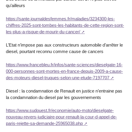
qu’ailleurs
https://sante.journaldesfemmes.fr/maladies/3234300-les-
chiffres-2025-sont-tombes-les-habitants-de-cette-region-sont-
les-plus-a-risque-de-mourir-du-cancer/
L’Etat n’impose pas aux constructeurs automobile d’arrêter le
diesel, pourtant reconnu comme cause de cancers
https://www.francebleu.fr/infos/sante-sciences/dieselgate-16-
000-personnes-sont-mortes-en-france-depuis-2009-a-cause-
des-moteurs-diesel-truques-selon-une-etude-7197707
Diesel : la condamnation de Renault en justice n’entraine pas
la condamnation du diesel par les gouvernements
https://www.sudouest.fr/economie/auto-moto/dieselgate-
nouveau-revers-judiciaire-pour-renault-la-cour-d-appel-de-
paris-rejette-sa-demande-25965038.php