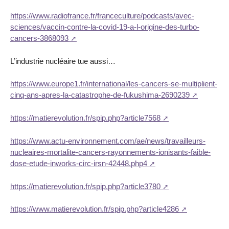
https://www.radiofrance.fr/franceculture/podcasts/avec-
sciences/vaccin-contre-la-covid-19-a-l-origine-des-turbo-
cancers-3868093
L’industrie nucléaire tue aussi…
https://www.europe1.fr/international/les-cancers-se-multiplient-
cinq-ans-apres-la-catastrophe-de-fukushima-2690239
https://matierevolution.fr/spip.php?article7568
https://www.actu-environnement.com/ae/news/travailleurs-
nucleaires-mortalite-cancers-rayonnements-ionisants-faible-
dose-etude-inworks-circ-irsn-42448.php4
https://matierevolution.fr/spip.php?article3780
https://www.matierevolution.fr/spip.php?article4286