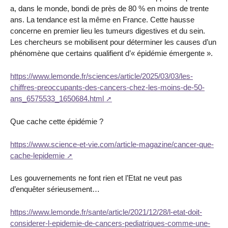
a, dans le monde, bondi de près de 80 % en moins de trente
ans. La tendance est la même en France. Cette hausse
concerne en premier lieu les tumeurs digestives et du sein.
Les chercheurs se mobilisent pour déterminer les causes d’un
phénomène que certains qualifient d’« épidémie émergente ».
https://www.lemonde.fr/sciences/article/2025/03/03/les-
chiffres-preoccupants-des-cancers-chez-les-moins-de-50-
ans_6575533_1650684.html
Que cache cette épidémie ?
https://www.science-et-vie.com/article-magazine/cancer-que-
cache-lepidemie
Les gouvernements ne font rien et l’Etat ne veut pas
d’enquêter sérieusement…
https://www.lemonde.fr/sante/article/2021/12/28/l-etat-doit-
considerer-l-epidemie-de-cancers-pediatriques-comme-une-