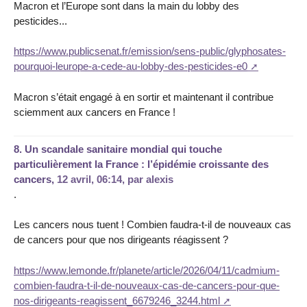
Macron et l’Europe sont dans la main du lobby des
pesticides...
https://www.publicsenat.fr/emission/sens-public/glyphosates-
pourquoi-leurope-a-cede-au-lobby-des-pesticides-e0
Macron s’était engagé à en sortir et maintenant il contribue
sciemment aux cancers en France !
8.
Un scandale sanitaire mondial qui touche
particulièrement la France : l’épidémie croissante des
cancers,
12 avril, 06:14
,
par
alexis
.
Les cancers nous tuent ! Combien faudra-t-il de nouveaux cas
de cancers pour que nos dirigeants réagissent ?
https://www.lemonde.fr/planete/article/2026/04/11/cadmium-
combien-faudra-t-il-de-nouveaux-cas-de-cancers-pour-que-
nos-dirigeants-reagissent_6679246_3244.html