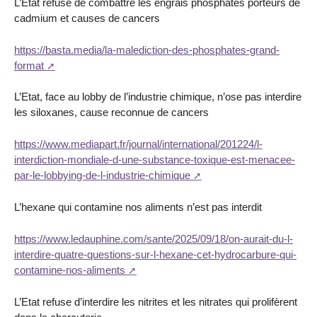
L’Etat refuse de combattre les engrais phosphatés porteurs de
cadmium et causes de cancers
https://basta.media/la-malediction-des-phosphates-grand-
format
L’Etat, face au lobby de l’industrie chimique, n’ose pas interdire
les siloxanes, cause reconnue de cancers
https://www.mediapart.fr/journal/international/201224/l-
interdiction-mondiale-d-une-substance-toxique-est-menacee-
par-le-lobbying-de-l-industrie-chimique
L’hexane qui contamine nos aliments n’est pas interdit
https://www.ledauphine.com/sante/2025/09/18/on-aurait-du-l-
interdire-quatre-questions-sur-l-hexane-cet-hydrocarbure-qui-
contamine-nos-aliments
L’Etat refuse d’interdire les nitrites et les nitrates qui prolifèrent