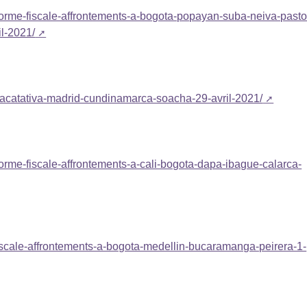
eforme-fiscale-affrontements-a-bogota-popayan-suba-neiva-pasto
il-2021/
-facatativa-madrid-cundinamarca-soacha-29-avril-2021/
forme-fiscale-affrontements-a-cali-bogota-dapa-ibague-calarca-
fiscale-affrontements-a-bogota-medellin-bucaramanga-peirera-1-