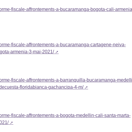
eforme-fiscale-affrontements-a-bucaramanga-bogota-cali-armenia
eforme-fiscale-affrontements-a-bucaramanga-cartagene-neiva-
bogota-armenia-3-mai-2021/
eforme-fiscale-affrontements-a-barranquilla-bucaramanga-medell
edecuesta-floridabianca-gachancipa-4-m/
forme-fiscale-affrontements-a-bogota-medellin-cali-santa-marta-
2021/