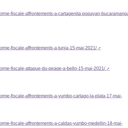
eforme-fiscale-affrontements-a-cartagenita-popayan-bucaramang
forme-fiscale-affrontements-a-tunja-15-mai-2021/
eforme-fiscale-attaque-du-peage-a-bello-15-mai-2021/
forme-fiscale-affrontements-a-yumbo-cartago-la-plata-17-mai-
eforme-fiscale-affrontements-a-caldas-yumbo-medellin-18-mai-