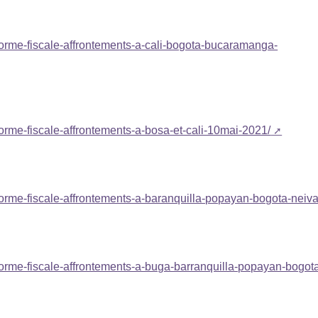
eforme-fiscale-affrontements-a-cali-bogota-bucaramanga-
forme-fiscale-affrontements-a-bosa-et-cali-10mai-2021/
eforme-fiscale-affrontements-a-baranquilla-popayan-bogota-neiva
eforme-fiscale-affrontements-a-buga-barranquilla-popayan-bogot