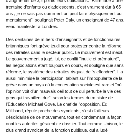
d’augmenter de 3,2 points leurs cotisations. "Faire face à une
trentaine d’enfants ou d’adolescents, c’est vraiment dur à 65
ans ; je ne sais pas comment on peut faire physiquement ou
mentalement", soulignait Peter Daly, un enseignant de 47 ans,
venu manifester à Londres.
Des centaines de milliers d’enseignants et de fonctionnaires
britanniques font grève jeudi pour protester contre la réforme
des retraites dans le secteur public. Le mouvement est inédit.
Le gouvernement a jugé, lui, ce conflit "inutile et prématuré",
les négociations étant toujours en cours, et souligné que sans
réforme, le système des retraites risquait de "s’effondrer". Il a
aussi minimisé la participation, tablant sur l’impopularité de la
grève dans un pays où la contestation sociale est rare et "où
l’opinion voit d’un mauvais oeil tout ce qui perturbe la vie des
gens qui travaillent dur", selon les termes du ministre de
l’Education Michael Gove. Le chef de l’opposition, Ed
Milliband, réputé proche des syndicats, s’est d’ailleurs
désolidarisé de ce mouvement, tout en condamnant la façon
dont les autorités géraient ce dossier. Tout comme Unison, le
plus grand syndicat de la fonction publique, qui a jugé