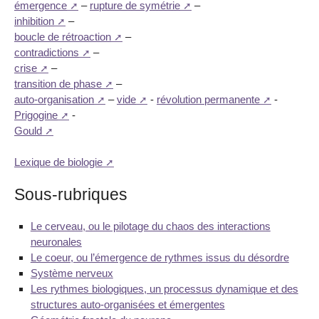
émergence
–
rupture de symétrie
–
inhibition
–
boucle de rétroaction
–
contradictions
–
crise
–
transition de phase
–
auto-organisation
–
vide
-
révolution permanente
-
Prigogine
-
Gould
Lexique de biologie
Sous-rubriques
Le cerveau, ou le pilotage du chaos des interactions
neuronales
Le coeur, ou l’émergence de rythmes issus du désordre
Système nerveux
Les rythmes biologiques, un processus dynamique et des
structures auto-organisées et émergentes