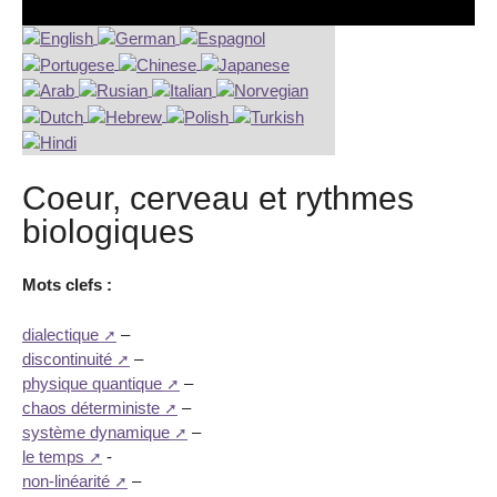
Coeur, cerveau et rythmes
biologiques
Mots clefs :
dialectique
–
discontinuité
–
physique quantique
–
chaos déterministe
–
système dynamique
–
le temps
-
non-linéarité
–