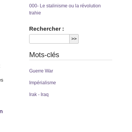
000- Le stalinisme ou la révolution
trahie
Rechercher :
Mots-clés
x
Guerre War
es
Impérialisme
Irak - Iraq
on