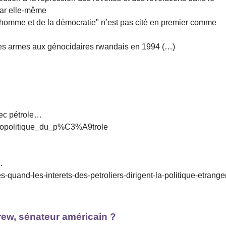
 par elle-même
 l’homme et de la démocratie" n’est pas cité en premier comme
tres armes aux génocidaires rwandais en 1994 (…)
vec pétrole…
%A9opolitique_du_p%C3%A9trole
…
es-quand-les-interets-des-petroliers-dirigent-la-politique-etrange
rew, sénateur américain ?