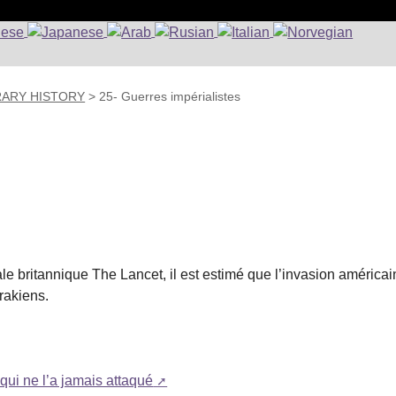
RARY HISTORY
>
25- Guerres impérialistes
e britannique The Lancet, il est estimé que l’invasion américai
Irakiens.
qui ne l’a jamais attaqué