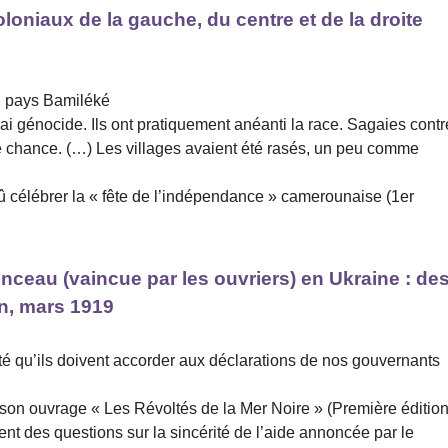
niaux de la gauche, du centre et de la droite
en pays Bamiléké
i génocide. Ils ont pratiquement anéanti la race. Sagaies contr
 chance. (…) Les villages avaient été rasés, un peu comme
 pû célébrer la « fête de l’indépendance » camerounaise (1er
nceau (vaincue par les ouvriers) en Ukraine : de
n, mars 1919
rité qu’ils doivent accorder aux déclarations de nos gouvernants
e son ouvrage « Les Révoltés de la Mer Noire » (Première édition
sent des questions sur la sincérité de l’aide annoncée par le