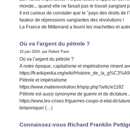
monde... quand elle ne faisait pas le travail sanglant
Il est curieux de constater que le "pays des droits de
fauteur de répressions sanglantes des révolutions !
La France de Mitterrand a fourni les machettes et au
Où va l’argent du pétrole ?
10 juin 2024, par Robert Paris
Où va l’argent du pétrole ?
A notre époque, capitalisme et impérialisme riment a
https://fr.wikipedia.org/wiki/Histoire_de_la_g%C3
Pétrole et impérialisme
https://www.matierevolution.fr/spip.php?article1182
Pétrole est aussi synonyme de guerre et de dictature
https://www.les-crises.fr/guerres-coups-d-etat-dictatur
britannique/ (…)
Connaissez-vous Richard Franklin Pettig