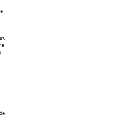
le
urs
une
e.
 de