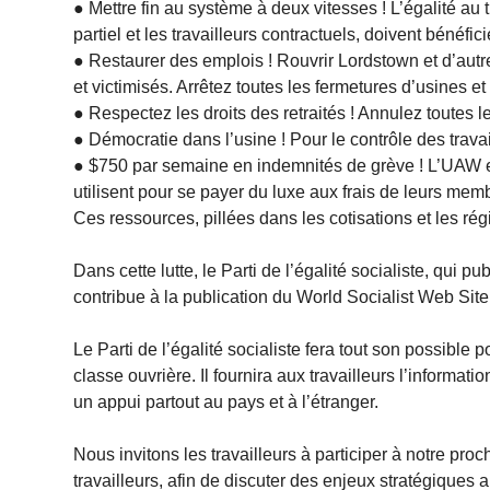
● Mettre fin au système à deux vitesses ! L’égalité au tr
partiel et les travailleurs contractuels, doivent bénéf
● Restaurer des emplois ! Rouvrir Lordstown et d’autr
et victimisés. Arrêtez toutes les fermetures d’usines et
● Respectez les droits des retraités ! Annulez toutes 
● Démocratie dans l’usine ! Pour le contrôle des travai
● $750 par semaine en indemnités de grève ! L’UAW et 
utilisent pour se payer du luxe aux frais de leurs memb
Ces ressources, pillées dans les cotisations et les ré
Dans cette lutte, le Parti de l’égalité socialiste, qui 
contribue à la publication du World Socialist Web Site
Le Parti de l’égalité socialiste fera tout son possible 
classe ouvrière. Il fournira aux travailleurs l’informatio
un appui partout au pays et à l’étranger.
Nous invitons les travailleurs à participer à notre pro
travailleurs, afin de discuter des enjeux stratégiques 