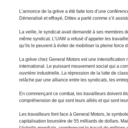
L’annonce de la grève a été faite lors d’une conféren
Démoralisé et effrayé, Dittes a parlé comme s’il assist
La veille, le syndicat avait demandé à ses membres d
même syndicat. L’UAW a refusé d’appeler les travaille
qu’ils le peuvent à éviter de mobiliser la pleine force 
La grève chez General Motors est une intensification 
international. Le puissant mouvement social qui a co
ouvrière industrielle. La répression de la lutte de cl
relâche par une alliance entre les syndicats, les entre
En commençant ce combat, les travailleurs doivent étud
compréhension de qui sont leurs alliés et qui sont leu
Les travailleurs font face à General Motors, le symbo
capitalisation boursière de 55 milliards de dollars. M
l’échelle mondiale, coordonnant le travail de millions 