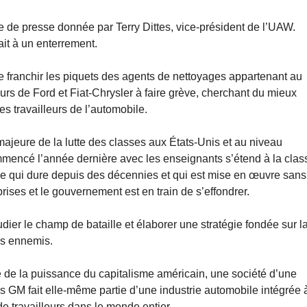
ce de presse donnée par Terry Dittes, vice-président de l’UAW.
ait à un enterrement.
e franchir les piquets des agents de nettoyages appartenant au
urs de Ford et Fiat-Chrysler à faire grève, cherchant du mieux
des travailleurs de l’automobile.
majeure de la lutte des classes aux États-Unis et au niveau
mmencé l’année dernière avec les enseignants s’étend à la clas
asse qui dure depuis des décennies et qui est mise en œuvre sans
prises et le gouvernement est en train de s’effondrer.
ier le champ de bataille et élaborer une stratégie fondée sur l
rs ennemis.
le de la puissance du capitalisme américain, une société d’une
ais GM fait elle-même partie d’une industrie automobile intégrée 
de travailleurs dans le monde entier.