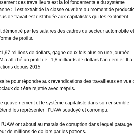
issement des travailleurs est la loi fondamentale du système
anne : il est extrait de la classe ouvrière au moment de producti
us de travail est distribuée aux capitalistes qui les exploitent.
st démontré par les salaires des cadres du secteur automobile e
forme de profits.
,87 millions de dollars, gagne deux fois plus en une journée
 affiché un profit de 11,8 milliards de dollars l’an dernier. Il a
actions depuis 2015.
ssaire pour répondre aux revendications des travailleurs en vue 
ociaux doit être rejetée avec mépris.
s, le gouvernement et le système capitaliste dans son ensemble,
prétend les représenter : l’UAW soudoyé et corrompu.
ar l’UAW ont abouti au marais de corruption dans lequel patauge
r de millions de dollars par les patrons.