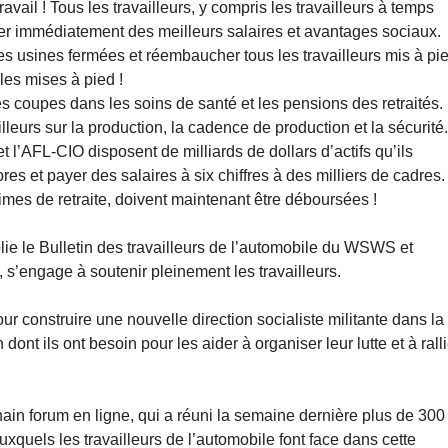
avail ! Tous les travailleurs, y compris les travailleurs à temps
icier immédiatement des meilleurs salaires et avantages sociaux.
es usines fermées et réembaucher tous les travailleurs mis à pi
 les mises à pied !
les coupes dans les soins de santé et les pensions des retraités.
lleurs sur la production, la cadence de production et la sécurité
l’AFL-CIO disposent de milliards de dollars d’actifs qu’ils
res et payer des salaires à six chiffres à des milliers de cadres.
gimes de retraite, doivent maintenant être déboursées !
publie le Bulletin des travailleurs de l’automobile du WSWS et
, s’engage à soutenir pleinement les travailleurs.
pour construire une nouvelle direction socialiste militante dans la
n dont ils ont besoin pour les aider à organiser leur lutte et à rall
chain forum en ligne, qui a réuni la semaine dernière plus de 300
auxquels les travailleurs de l’automobile font face dans cette