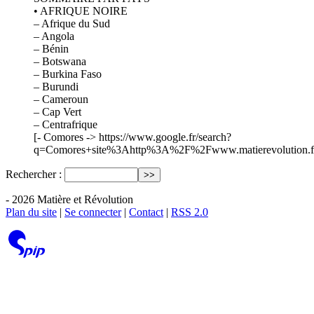
• AFRIQUE NOIRE
– Afrique du Sud
– Angola
– Bénin
– Botswana
– Burkina Faso
– Burundi
– Cameroun
– Cap Vert
– Centrafrique
[- Comores -> https://www.google.fr/search?
q=Comores+site%3Ahttp%3A%2F%2Fwww.matierevolution.
Rechercher :
- 2026 Matière et Révolution
Plan du site
|
Se connecter
|
Contact
|
RSS 2.0