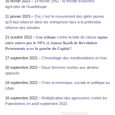
16 février 2023 –
14 février 1952 : la révolte d’ouvriers
agricoles de Guadeloupe
11 janvier 2023 –
Oui, c’est le mouvement des gilets jaunes
qu’il faut relancer dans les entreprises face à la prétendue
réforme des retraites
21 octobre 2022 –
𝐔𝐧𝐞 𝐭𝐫𝐢𝐛𝐮𝐧𝐞 contre la lutte de classe 𝐬𝐢𝐠𝐧𝐞́𝐞
𝐞𝐧𝐭𝐫𝐞 𝐚𝐮𝐭𝐫𝐞𝐬 𝐩𝐚𝐫 𝐥𝐞 𝐍𝐏𝐀 𝐞𝐭 𝐀𝐧𝐚𝐬𝐬𝐞 𝐊𝐚𝐳𝐢𝐛 𝐝𝐞 𝐑𝐞́𝐯𝐨𝐥𝐮𝐭𝐢𝐨𝐧
𝐏𝐞𝐫𝐦𝐚𝐧𝐞𝐧𝐭𝐞 𝐚𝐯𝐞𝐜 𝐥𝐚 𝐠𝐚𝐮𝐜𝐡𝐞 𝐝𝐮 𝐂𝐚𝐩𝐢𝐭𝐚𝐥 !
27 septembre 2022 –
Chronologie des manifestations en Iran
20 septembre 2022 –
Deux femmes mortes aux destins
opposés
18 septembre 2022 –
Crise économique, sociale et politique au
Liban
16 septembre 2022 –
Multiplication des agressions contre les
Palestiniens en août-septembre 2022