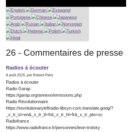
26 - Commentaires de presse
Radios à écouter
9 août 2025, par Robert Paris
Radios à écouter
Radio Garap
https://garap.org/annexe/emissions.php
Radio Révolutionnaire
https://revolutionaryleftradio-libsyn-com.translate.goog/?
_x_tr_sl=en&_x_tr_tl=fr&_x_tr_hl=fr&_x_tr_pto=sc
Radiofrance
https://www.radiofrance.fr/personnes/leon-trotsky