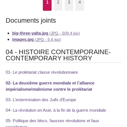
1
2
3
4
Documents joints
big-three-yalta.jpg
(
JPG
-
509.4 kio
)
images.jpg
(
JPG
-
5.6 kio
)
04 - HISTOIRE CONTEMPORAINE-
CONTEMPORARY HISTORY
01- Le prolétariat classe révolutionnaire
02- La deuxième guerre mondiale et l’alliance
impérialisme/stalinisme contre le prolétariat
03- L’extermination des Juifs d’Europe
04- La révolution en Asie, à la fin de la guerre mondiale
05- Politique des blocs, fausses révolutions et faux
socialismes