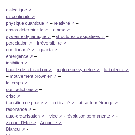
dialectique
–
discontinuité
–
physique quantique
–
relativité
–
chaos déterministe
–
atome
–
système dynamique
–
structures dissipatives
–
percolation
–
irréversibilité
–
non-linéarité
–
quanta
–
émergence
–
inhibition
–
boucle de rétroaction
–
rupture de symétrie
-
turbulence
–
mouvement brownien
–
le temps
-
contradictions
–
crise
–
transition de phase
–
criticalité
-
attracteur étrange
–
résonance
–
auto-organisation
–
vide
-
révolution permanente
-
Zénon d’Elée
-
Antiquité
-
Blanqui
-