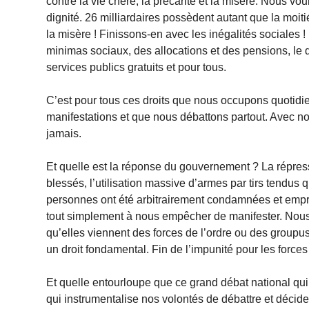
contre la vie chère, la précarité et la misère. Nous vo
dignité. 26 milliardaires possèdent autant que la moit
la misère ! Finissons-en avec les inégalités sociales
minimas sociaux, des allocations et des pensions, le d
services publics gratuits et pour tous.
C’est pour tous ces droits que nous occupons quotid
manifestations et que nous débattons partout. Avec no
jamais.
Et quelle est la réponse du gouvernement ? La répress
blessés, l’utilisation massive d’armes par tirs tendus 
personnes ont été arbitrairement condamnées et empris
tout simplement à nous empêcher de manifester. Nous
qu’elles viennent des forces de l’ordre ou des groupus
un droit fondamental. Fin de l’impunité pour les forces 
Et quelle entourloupe que ce grand débat national q
qui instrumentalise nos volontés de débattre et décid