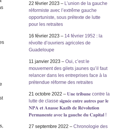
a
22 février 2023 –
L’union de la gauche
as
réformiste avec l’extrême gauche
opportuniste, sous prétexte de lutte
pour les retraites
16 février 2023 –
14 février 1952 : la
es
révolte d’ouvriers agricoles de
Guadeloupe
11 janvier 2023 –
Oui, c’est le
mouvement des gilets jaunes qu’il faut
relancer dans les entreprises face à la
prétendue réforme des retraites
se
21 octobre 2022 –
𝐔𝐧𝐞 𝐭𝐫𝐢𝐛𝐮𝐧𝐞 contre la
st
lutte de classe 𝐬𝐢𝐠𝐧𝐞́𝐞 𝐞𝐧𝐭𝐫𝐞 𝐚𝐮𝐭𝐫𝐞𝐬 𝐩𝐚𝐫 𝐥𝐞
𝐍𝐏𝐀 𝐞𝐭 𝐀𝐧𝐚𝐬𝐬𝐞 𝐊𝐚𝐳𝐢𝐛 𝐝𝐞 𝐑𝐞́𝐯𝐨𝐥𝐮𝐭𝐢𝐨𝐧
𝐏𝐞𝐫𝐦𝐚𝐧𝐞𝐧𝐭𝐞 𝐚𝐯𝐞𝐜 𝐥𝐚 𝐠𝐚𝐮𝐜𝐡𝐞 𝐝𝐮 𝐂𝐚𝐩𝐢𝐭𝐚𝐥 !
s,
27 septembre 2022 –
Chronologie des