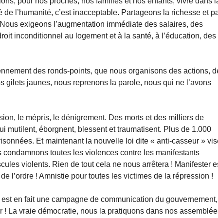
ulons, pour nos proches, nos familles et nos enfants, vivre dans l
ié de l’humanité, c’est inacceptable. Partageons la richesse et p
 ! Nous exigeons l’augmentation immédiate des salaires, des
roit inconditionnel au logement et à la santé, à l’éducation, des
iennement des ronds-points, que nous organisons des actions, d
s gilets jaunes, nous reprenons la parole, nous qui ne l’avons
ion, le mépris, le dénigrement. Des morts et des milliers de
qui mutilent, éborgnent, blessent et traumatisent. Plus de 1.000
onnées. Et maintenant la nouvelle loi dite « anti-casseur » vi
 condamnons toutes les violences contre les manifestants
cules violents. Rien de tout cela ne nous arrêtera ! Manifester e
de l’ordre ! Amnistie pour toutes les victimes de la répression !
ui est en fait une campagne de communication du gouvernement,
er ! La vraie démocratie, nous la pratiquons dans nos assemblée