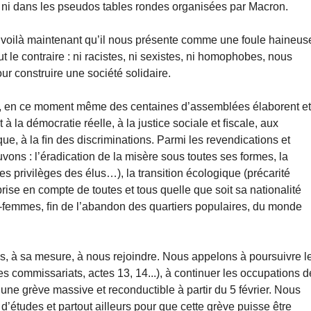
élé ni dans les pseudos tables rondes organisées par Macron.
n, voilà maintenant qu’il nous présente comme une foule haineus
le contraire : ni racistes, ni sexistes, ni homophobes, nous
r construire une société solidaire.
ns, en ce moment même des centaines d’assemblées élaborent e
à la démocratie réelle, à la justice sociale et ﬁscale, aux
ique, à la ﬁn des discriminations. Parmi les revendications et
vons : l’éradication de la misère sous toutes ses formes, la
des privilèges des élus…), la transition écologique (précarité
 prise en compte de toutes et tous quelle que soit sa nationalité
-femmes, ﬁn de l’abandon des quartiers populaires, du monde
, à sa mesure, à nous rejoindre. Nous appelons à poursuivre l
es commissariats, actes 13, 14...), à continuer les occupations 
 une grève massive et reconductible à partir du 5 février. Nous
 d’études et partout ailleurs pour que cette grève puisse être