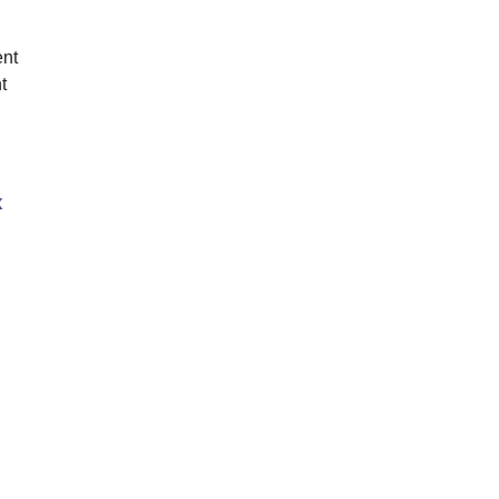
ent
t
x