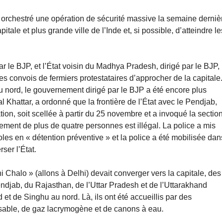
orchestré une opération de sécurité massive la semaine derniè
tale et plus grande ville de l’Inde et, si possible, d’atteindre le
ar le BJP, et l’État voisin du Madhya Pradesh, dirigé par le BJP,
s convois de fermiers protestataires d’approcher de la capitale
au nord, le gouvernement dirigé par le BJP a été encore plus
l Khattar, a ordonné que la frontière de l’État avec le Pendjab,
on, soit scellée à partir du 25 novembre et a invoqué la sectio
ment de plus de quatre personnes est illégal. La police a mis
oles en « détention préventive » et la police a été mobilisée dan
ser l’État.
i Chalo » (allons à Delhi) devait converger vers la capitale, des
endjab, du Rajasthan, de l’Uttar Pradesh et de l’Uttarakhand
d et de Singhu au nord. Là, ils ont été accueillis par des
 sable, de gaz lacrymogène et de canons à eau.