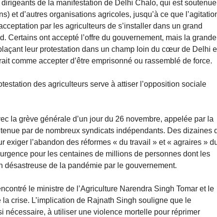
 dirigeants de la manifestation de Delhi Chalo, qui est soutenue
) et d’autres organisations agricoles, jusqu’à ce que l’agitatio
l’acceptation par les agriculteurs de s’installer dans un grand
. Certains ont accepté l’offre du gouvernement, mais la grande
éplaçant leur protestation dans un champ loin du cœur de Delhi e
 serait comme accepter d’être emprisonné ou rassemblé de force.
estation des agriculteurs serve à attiser l’opposition sociale
avec la grève générale d’un jour du 26 novembre, appelée par la
 soutenue par de nombreux syndicats indépendants. Des dizaines 
our exiger l’abandon des réformes « du travail » et « agraires » d
 d’urgence pour les centaines de millions de personnes dont les
ion désastreuse de la pandémie par le gouvernement.
encontré le ministre de l’Agriculture Narendra Singh Tomar et le
 la crise. L’implication de Rajnath Singh souligne que le
 nécessaire, à utiliser une violence mortelle pour réprimer