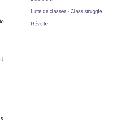
Lutte de classes - Class struggle
de
Révolte
it
ns