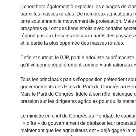
Il cherchera également à exploiter les clivages de cl
parmi les masses rurales. De nombreux agriculteurs m
terre soutiennent le mouvement de protestation. Mais 
prospères qui ont des liens étroits avec certains secteu
répond pas aux besoins sociaux criants des paysans san
et la partie la plus opprimée des masses rurales.
Enfin et surtout, le BJP, parti hindouiste suprémaciste
qu’il vilipende régulièrement comme « antinationaux », p
Tous les principaux partis d’opposition prétendent soute
gouvernements des États du Parti du Congrès au Pen
Mais le Parti du Congrès, fidèle à son rôle historique 
pression sur les dirigeants agricoles pour qu’ils mettent
Le ministre en chef du Congrès au Pendjab, le capitai
l’« offre » du gouvernement de déplacer leur protestation
maintenant que les agriculteurs ont « déjà gagné la m