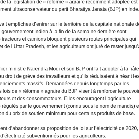
n de la législation de « réforme » agraire récemment adoptée est
ment ultraconservateur du parti Bharatiya Janata (BJP) en Inde
ait empêchés d’entrer sur le territoire de la capitale nationale d
u gouvernement indien à la fin de la semaine dernière sont
 tracteurs et camions bloquent plusieurs routes principales qui
 de l’Uttar Pradesh, et les agriculteurs ont juré de rester jusqu’
emier ministre Narendra Modi et son BJP ont fait adopter à la hât
 droit de grève des travailleurs et qu’ils réduisaient à néant le
 licenciements massifs. Demandées depuis longtemps par les
 lois de « réforme » agraire du BJP visent à renforcer le pouvoi
lteurs et des consommateurs. Elles encouragent l’agriculture
s régulés par le gouvernement (connu sous le nom de mandis) e
lition du prix de soutien minimum pour certains produits de base.
 d’abandonner sa proposition de loi sur l’électricité de 2020,
 d’électricité subventionnés pour les agriculteurs.