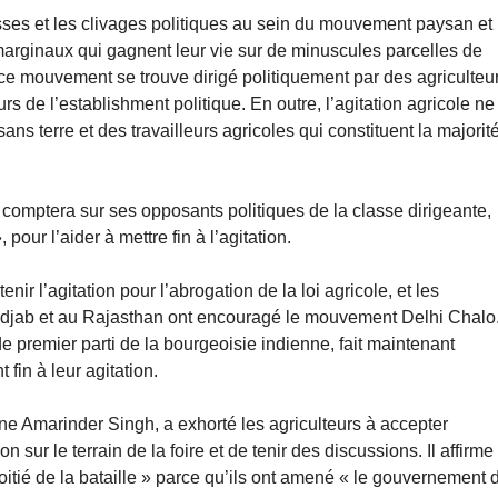
asses et les clivages politiques au sein du mouvement paysan et
arginaux qui gagnent leur vie sur de minuscules parcelles de
ce mouvement se trouve dirigé politiquement par des agriculteu
rs de l’establishment politique. En outre, l’agitation agricole ne
s terre et des travailleurs agricoles qui constituent la majorit
, comptera sur ses opposants politiques de la classe dirigeante,
our l’aider à mettre fin à l’agitation.
nir l’agitation pour l’abrogation de la loi agricole, et les
djab et au Rajasthan ont encouragé le mouvement Delhi Chalo
de premier parti de la bourgeoisie indienne, fait maintenant
 fin à leur agitation.
ne Amarinder Singh, a exhorté les agriculteurs à accepter
 sur le terrain de la foire et de tenir des discussions. Il affirme
oitié de la bataille » parce qu’ils ont amené « le gouvernement 