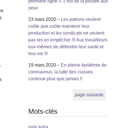
première ligne », c’est de la poudre aux
yeux
re
s
23 mars 2020 –
Les patrons veulent
coûte que coûte maintenir leur
production et les syndicats ne veulent
pas les en empêcher !!! Aux travailleurs
.
eux-mêmes de défendre leur santé et
leur vie !!!
19 mars 2020 –
En pleine épidémie de
n
coronavirus, la lutte des classes
continue plus que jamais !!
s
page suivante
Mots-clés
Inde India