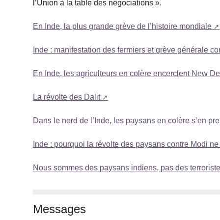
l’Union à la table des négociations ».
En Inde, la plus grande grève de l’histoire mondiale
Inde : manifestation des fermiers et grève générale con
En Inde, les agriculteurs en colère encerclent New De
La révolte des Dalit
Dans le nord de l’Inde, les paysans en colère s’en pr
Inde : pourquoi la révolte des paysans contre Modi ne f
Nous sommes des paysans indiens, pas des terrorist
Messages