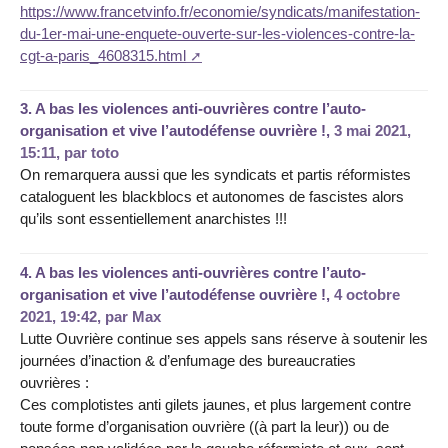
https://www.francetvinfo.fr/economie/syndicats/manifestation-
du-1er-mai-une-enquete-ouverte-sur-les-violences-contre-la-
cgt-a-paris_4608315.html
3.
A bas les violences anti-ouvrières contre l’auto-
organisation et vive l’autodéfense ouvrière !,
3 mai 2021,
15:11
,
par
toto
On remarquera aussi que les syndicats et partis réformistes
cataloguent les blackblocs et autonomes de fascistes alors
qu’ils sont essentiellement anarchistes !!!
4.
A bas les violences anti-ouvrières contre l’auto-
organisation et vive l’autodéfense ouvrière !,
4 octobre
2021, 19:42
,
par
Max
Lutte Ouvrière continue ses appels sans réserve à soutenir les
journées d’inaction & d’enfumage des bureaucraties
ouvrières :
Ces complotistes anti gilets jaunes, et plus largement contre
toute forme d’organisation ouvrière ((à part la leur)) ou de