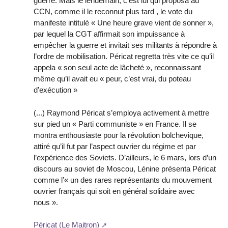
guerre. Mais le lendemain, c’est lui qui proposa au
CCN, comme il le reconnut plus tard , le vote du
manifeste intitulé « Une heure grave vient de sonner »,
par lequel la CGT affirmait son impuissance à
empêcher la guerre et invitait ses militants à répondre à
l’ordre de mobilisation. Péricat regretta très vite ce qu’il
appela « son seul acte de lâcheté », reconnaissant
même qu’il avait eu « peur, c’est vrai, du poteau
d’exécution »
(...) Raymond Péricat s’employa activement à mettre
sur pied un « Parti communiste » en France. Il se
montra enthousiaste pour la révolution bolchevique,
attiré qu’il fut par l’aspect ouvrier du régime et par
l’expérience des Soviets. D’ailleurs, le 6 mars, lors d’un
discours au soviet de Moscou, Lénine présenta Péricat
comme l’« un des rares représentants du mouvement
ouvrier français qui soit en général solidaire avec
nous ».
Péricat (Le Maitron)