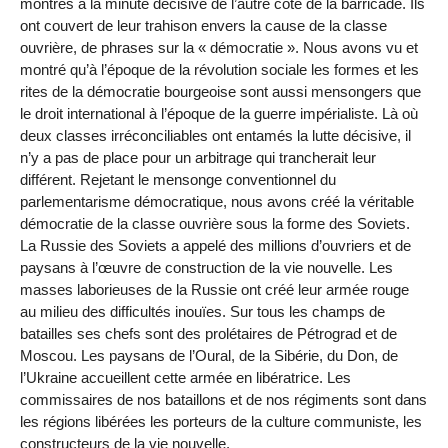
montrés à la minute décisive de l’autre côté de la barricade. Ils
ont couvert de leur trahison envers la cause de la classe
ouvrière, de phrases sur la « démocratie ». Nous avons vu et
montré qu’à l’époque de la révolution sociale les formes et les
rites de la démocratie bourgeoise sont aussi mensongers que
le droit international à l’époque de la guerre impérialiste. Là où
deux classes irréconciliables ont entamés la lutte décisive, il
n’y a pas de place pour un arbitrage qui trancherait leur
différent. Rejetant le mensonge conventionnel du
parlementarisme démocratique, nous avons créé la véritable
démocratie de la classe ouvrière sous la forme des Soviets.
La Russie des Soviets a appelé des millions d’ouvriers et de
paysans à l’œuvre de construction de la vie nouvelle. Les
masses laborieuses de la Russie ont créé leur armée rouge
au milieu des difficultés inouïes. Sur tous les champs de
batailles ses chefs sont des prolétaires de Pétrograd et de
Moscou. Les paysans de l’Oural, de la Sibérie, du Don, de
l’Ukraine accueillent cette armée en libératrice. Les
commissaires de nos bataillons et de nos régiments sont dans
les régions libérées les porteurs de la culture communiste, les
constructeurs de la vie nouvelle.