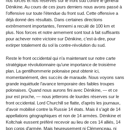
nos forces et nos réserves sur le front sud contre le général
Dénikine. Au cours de ces jours derniers nous avons passé à
l’offensive sur toute l’étendue du front sud. Cette offensive a
déjà donné des résultats. Dans certaines directions
extrêmement importantes, l’ennemi a reculé de 100 km et
plus. Nos forces et notre armement sont tout à fait suffisants
pour achever notre victoire sur Dénikine, c’est-à-dire, pour
extirper totalement du sol la contre-révolution du sud.
Reste le front occidental qui n’a maintenant sur notre carte
stratégique révolutionnaire qu’une importance de troisième
plan. La gentilhommerie polonaise peut obtenir ici,
momentanément, des succès de maraude. Nous voyons sans
grande inquiétude l’avance temporaire des faibles troupes
polonaises. Quand nous aurons fini avec Dénikine, — et ce
jour est proche, — nous jetterons de lourdes réserves sur le
front occidental. Lord Churchill se flatte, d’après les journaux,
d’avoir mobilisé contre la Russie 14 états. Mais il s’agit de 14
appellations géographiques et non de 14 armées. Dénikine et
Koltchak eussent préféré recevoir au lieu de ces 14 alliés, 14
bon corps d’armée. Mais heureusement ni Clémenceau, ni