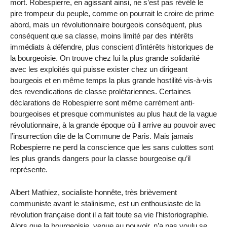
mort. Robespierre, en agissant ainsi, ne s’est pas révélé le
pire trompeur du peuple, comme on pourrait le croire de prime
abord, mais un révolutionnaire bourgeois conséquent, plus
conséquent que sa classe, moins limité par des intérêts
immédiats à défendre, plus conscient d’intérêts historiques de
la bourgeoisie. On trouve chez lui la plus grande solidarité
avec les exploités qui puisse exister chez un dirigeant
bourgeois et en même temps la plus grande hostilité vis-à-vis
des revendications de classe prolétariennes. Certaines
déclarations de Robespierre sont même carrément anti-
bourgeoises et presque communistes au plus haut de la vague
révolutionnaire, à la grande époque où il arrive au pouvoir avec
l’insurrection dite de la Commune de Paris. Mais jamais
Robespierre ne perd la conscience que les sans culottes sont
les plus grands dangers pour la classe bourgeoise qu’il
représente.
Albert Mathiez, socialiste honnête, très brièvement
communiste avant le stalinisme, est un enthousiaste de la
révolution française dont il a fait toute sa vie l’historiographie.
Alors que la bourgeoisie, venue au pouvoir, n’a pas voulu se