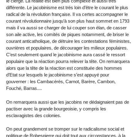
le clergé. La réalité est bien plus complexe et aussi très
différente. Le jacobinisme est très loin d’être le courant le plus
radical de la révolution française. Il va certes accompagner le
courant révolutionnaire jusqu’à son plus haut sommet en 1793
mais il va aussi se charger de lui couper son élan, de casser
son aile active, les comités de piques notamment, de briser le
courant anticatholique, de détruire les contestations féministes,
ouvrières et populaires, de décourager les milieux populaires.
C’est seulement quand le jacobinisme aura cassé le ressort
populaire que la réaction pourra relever la tête. On remarquera
alors que la tête de la réaction est constituée des hommes
d’Etat sur lesquels le jacobinisme s’est appuyé pour
gouverner : les Cambacérès, Carnot, Barère, Cambon,
Fouché, Barras....
On remarquera aussi que les jacobins ne dédaignaient pas de
pactiser avec la grande bourgeoisie, y compris les
esclavagistes des colonies.
On peut grandement se tromper sur le radicalisme social et
politique de Robespierre qui doit tout aux circonstances, à la