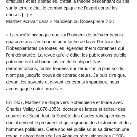
difficultés et les obstacles, c’était la théorie descendant du ciel
sur la terre, c’était le combat épique de l’esprit contre les
choses [...] »
Mathiez écrivait dans « Napoléon ou Robespierre ? » :
« La société historique que j’ai l’honneur de présider depuis
quatorze ans s’est donné pour tâche de laver l’histoire des
Robespierristes de toutes les légendes thermidoriennes qui
l’ont dénaturée. La revue qu’elle édite, les publications qu’elle
patronne ont fait bonne justice de la plupart. Nos
démonstrations, toutes fondées sur l’érudition la plus solide,
n’ont pas jusqu’ici trouvé de contradicteurs. Je puis dire que,
devant les savants et devant les esprits impartiaux, nous
avons gagné notre procès ».
En 1907, Mathiez se dirige vers Robespierre et fonde avec
Charles Vellay (1876-1953), docteur ès lettres et éditeur des
œuvres de Saint-Just, la Société des études robespierristes,
dont il devient le président et qui regroupe des historiens et des
hommes politiques. Cette société publie sous sa direction une
revue, d’abord baptisée Les Annales révolutionnaires (1908-