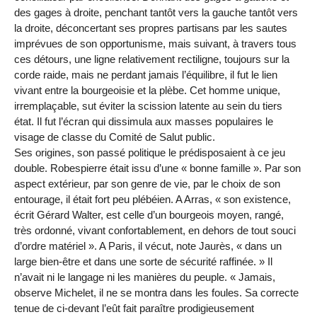
des gages à droite, penchant tantôt vers la gauche tantôt vers
la droite, déconcertant ses propres partisans par les sautes
imprévues de son opportunisme, mais suivant, à travers tous
ces détours, une ligne relativement rectiligne, toujours sur la
corde raide, mais ne perdant jamais l’équilibre, il fut le lien
vivant entre la bourgeoisie et la plèbe. Cet homme unique,
irremplaçable, sut éviter la scission latente au sein du tiers
état. Il fut l’écran qui dissimula aux masses populaires le
visage de classe du Comité de Salut public.
Ses origines, son passé politique le prédisposaient à ce jeu
double. Robespierre était issu d’une « bonne famille ». Par son
aspect extérieur, par son genre de vie, par le choix de son
entourage, il était fort peu plébéien. A Arras, « son existence,
écrit Gérard Walter, est celle d’un bourgeois moyen, rangé,
très ordonné, vivant confortablement, en dehors de tout souci
d’ordre matériel ». A Paris, il vécut, note Jaurès, « dans un
large bien-être et dans une sorte de sécurité raffinée. » Il
n’avait ni le langage ni les manières du peuple. « Jamais,
observe Michelet, il ne se montra dans les foules. Sa correcte
tenue de ci-devant l’eût fait paraître prodigieusement