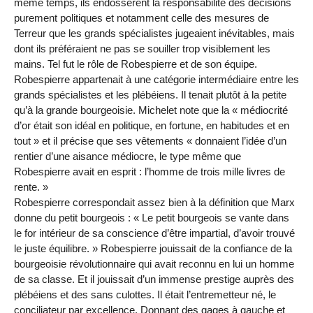
même temps, ils endossèrent la responsabilité des décisions
purement politiques et notamment celle des mesures de
Terreur que les grands spécialistes jugeaient inévitables, mais
dont ils préféraient ne pas se souiller trop visiblement les
mains. Tel fut le rôle de Robespierre et de son équipe.
Robespierre appartenait à une catégorie intermédiaire entre les
grands spécialistes et les plébéiens. Il tenait plutôt à la petite
qu’à la grande bourgeoisie. Michelet note que la « médiocrité
d’or était son idéal en politique, en fortune, en habitudes et en
tout » et il précise que ses vêtements « donnaient l’idée d’un
rentier d’une aisance médiocre, le type même que
Robespierre avait en esprit : l’homme de trois mille livres de
rente. »
Robespierre correspondait assez bien à la définition que Marx
donne du petit bourgeois : « Le petit bourgeois se vante dans
le for intérieur de sa conscience d’être impartial, d’avoir trouvé
le juste équilibre. » Robespierre jouissait de la confiance de la
bourgeoisie révolutionnaire qui avait reconnu en lui un homme
de sa classe. Et il jouissait d’un immense prestige auprès des
plébéiens et des sans culottes. Il était l’entremetteur né, le
conciliateur par excellence. Donnant des gages à gauche et