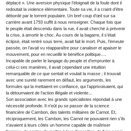
déplacé ». Une aversion physique l’éloignait de la foule dont il
redoutait la violence élémentaire. Toute sa vie, il a craint d’être
débordé par le torrent populaire. Un bref coup d’œil sur sa
carrière avant 1793 suffit à nous renseigner. Chaque fois que
le peuple était descendu dans la rue, il avait cherché à prévenir
la crise, à amortir le choc. Au cours de la bagarre, il s’était
éclipsé, était rentré sous terre, avait fait le mort. Puis, l’émeute
passée, on l’avait vu réapparaître pour canaliser et apaiser le
mouvement, pour en recueillir le bénéfice politique….
Incapable de parler le langage du peuple et d’emprunter à
celui-ci ses manières, il avait cependant une intuition
remarquable de ce que sentait et voulait la masse ; il trouvait
avec une sureté rarement en défaut, les arguments, les
formules qui la mettaient en confiance, qui l’apprivoisaient, qui
la détournaient de l’action illégale et violente…
Son association avec les grands spécialistes répondait à une
nécessité profonde. Il n’eût pu se passer de la science
financière de Cambon, des talents militaires de Carnot. Et,
réciproquement, les Cambon, les Carnot ne pouvaient rien s’ils
n’avaient à leurs côtés un homme capable de maîtriser