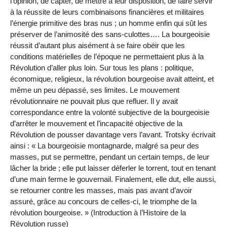
l’opinion, de capter, de mettre à leur disposition, de faire servir
à la réussite de leurs combinaisons financières et militaires
l’énergie primitive des bras nus ; un homme enfin qui sût les
préserver de l’animosité des sans-culottes…. La bourgeoisie
réussit d’autant plus aisément à se faire obéir que les
conditions matérielles de l’époque ne permettaient plus à la
Révolution d’aller plus loin. Sur tous les plans : politique,
économique, religieux, la révolution bourgeoise avait atteint, et
même un peu dépassé, ses limites. Le mouvement
révolutionnaire ne pouvait plus que refluer. Il y avait
correspondance entre la volonté subjective de la bourgeoisie
d’arrêter le mouvement et l’incapacité objective de la
Révolution de pousser davantage vers l’avant. Trotsky écrivait
ainsi : « La bourgeoisie montagnarde, malgré sa peur des
masses, put se permettre, pendant un certain temps, de leur
lâcher la bride ; elle put laisser déferler le torrent, tout en tenant
d’une main ferme le gouvernail. Finalement, elle dut, elle aussi,
se retourner contre les masses, mais pas avant d’avoir
assuré, grâce au concours de celles-ci, le triomphe de la
révolution bourgeoise. » (Introduction à l’Histoire de la
Révolution russe)