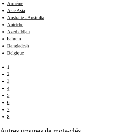
Arménie
Asie Asia
Australie - Australia
Autriche
Azerbaïdjan
bahrein
Bangladesh
Belgique
1
2
3
4
5
6
7
8
Autres groupes de mots-clés