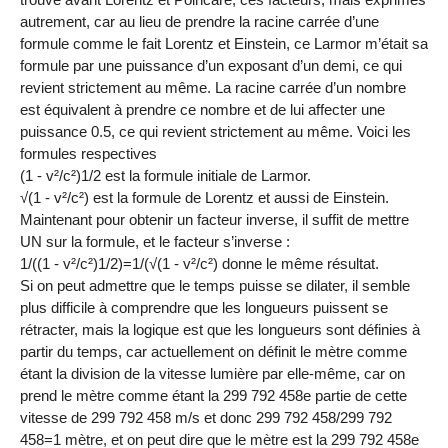
autrement, car au lieu de prendre la racine carrée d’une
formule comme le fait Lorentz et Einstein, ce Larmor m’était sa
formule par une puissance d’un exposant d’un demi, ce qui
revient strictement au même. La racine carrée d’un nombre
est équivalent à prendre ce nombre et de lui affecter une
puissance 0.5, ce qui revient strictement au même. Voici les
formules respectives
(1 - v²/c²)1/2 est la formule initiale de Larmor.
√(1 - v²/c²) est la formule de Lorentz et aussi de Einstein.
Maintenant pour obtenir un facteur inverse, il suffit de mettre
UN sur la formule, et le facteur s’inverse :
1/((1 - v²/c²)1/2)=1/(√(1 - v²/c²) donne le même résultat.
Si on peut admettre que le temps puisse se dilater, il semble
plus difficile à comprendre que les longueurs puissent se
rétracter, mais la logique est que les longueurs sont définies à
partir du temps, car actuellement on définit le mètre comme
étant la division de la vitesse lumière par elle-même, car on
prend le mètre comme étant la 299 792 458e partie de cette
vitesse de 299 792 458 m/s et donc 299 792 458/299 792
458=1 mètre, et on peut dire que le mètre est la 299 792 458e