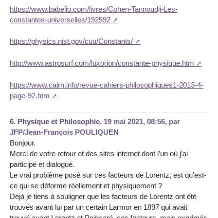
https://www.babelio.com/livres/Cohen-Tannoudji-Les-
constantes-universelles/192592
https://physics.nist.gov/cuu/Constants/
http://www.astrosurf.com/luxorion/constante-physique.htm
https://www.cairn.info/revue-cahiers-philosophiques1-2013-4-
page-92.htm
6.
Physique et Philosophie,
19 mai 2021, 08:56
,
par
JFP/Jean-François POULIQUEN
Bonjour.
Merci de votre retour et des sites internet dont l’un où j’ai
participé et dialogué.
Le vrai problème posé sur ces facteurs de Lorentz, est qu’est-
ce qui se déforme réellement et physiquement ?
Déjà je tiens à souligner que les facteurs de Lorentz ont été
trouvés avant lui par un certain Larmor en 1897 qui avait
trouvé avant Lorentz et Poincaré, ces facteurs, mais exprimés