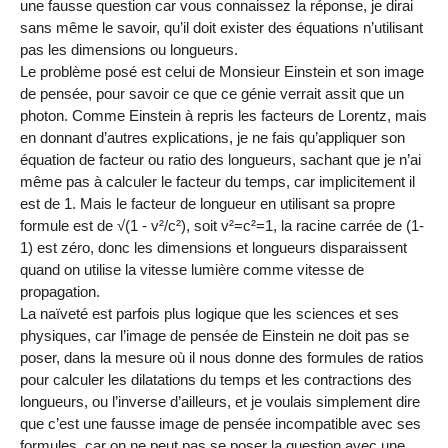
une fausse question car vous connaissez la réponse, je dirai
sans même le savoir, qu’il doit exister des équations n’utilisant
pas les dimensions ou longueurs.
Le problème posé est celui de Monsieur Einstein et son image
de pensée, pour savoir ce que ce génie verrait assit que un
photon. Comme Einstein à repris les facteurs de Lorentz, mais
en donnant d’autres explications, je ne fais qu’appliquer son
équation de facteur ou ratio des longueurs, sachant que je n’ai
même pas à calculer le facteur du temps, car implicitement il
est de 1. Mais le facteur de longueur en utilisant sa propre
formule est de √(1 - v²/c²), soit v²=c²=1, la racine carrée de (1-
1) est zéro, donc les dimensions et longueurs disparaissent
quand on utilise la vitesse lumière comme vitesse de
propagation.
La naïveté est parfois plus logique que les sciences et ses
physiques, car l’image de pensée de Einstein ne doit pas se
poser, dans la mesure où il nous donne des formules de ratios
pour calculer les dilatations du temps et les contractions des
longueurs, ou l’inverse d’ailleurs, et je voulais simplement dire
que c’est une fausse image de pensée incompatible avec ses
formules, car on ne peut pas se poser la question avec une