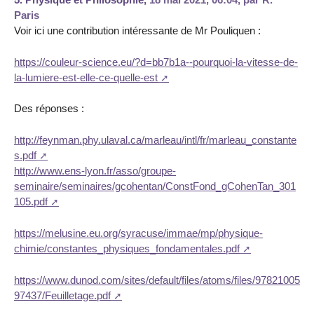
Paris
Voir ici une contribution intéressante de Mr Pouliquen :
https://couleur-science.eu/?d=bb7b1a--pourquoi-la-vitesse-de-
la-lumiere-est-elle-ce-quelle-est
Des réponses :
http://feynman.phy.ulaval.ca/marleau/intl/fr/marleau_constante
s.pdf
http://www.ens-lyon.fr/asso/groupe-
seminaire/seminaires/gcohentan/ConstFond_gCohenTan_301
105.pdf
https://melusine.eu.org/syracuse/immae/mp/physique-
chimie/constantes_physiques_fondamentales.pdf
https://www.dunod.com/sites/default/files/atoms/files/97821005
97437/Feuilletage.pdf