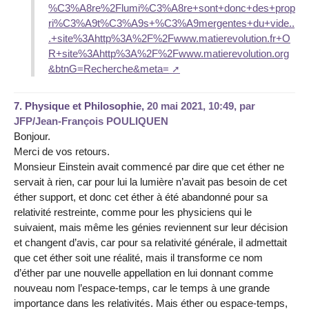
%C3%A8re%2Flumi%C3%A8re+sont+donc+des+prop
ri%C3%A9t%C3%A9s+%C3%A9mergentes+du+vide..
.+site%3Ahttp%3A%2F%2Fwww.matierevolution.fr+O
R+site%3Ahttp%3A%2F%2Fwww.matierevolution.org
&btnG=Recherche&meta=
7.
Physique et Philosophie,
20 mai 2021, 10:49
,
par
JFP/Jean-François POULIQUEN
Bonjour.
Merci de vos retours.
Monsieur Einstein avait commencé par dire que cet éther ne
servait à rien, car pour lui la lumière n’avait pas besoin de cet
éther support, et donc cet éther à été abandonné pour sa
relativité restreinte, comme pour les physiciens qui le
suivaient, mais même les génies reviennent sur leur décision
et changent d’avis, car pour sa relativité générale, il admettait
que cet éther soit une réalité, mais il transforme ce nom
d’éther par une nouvelle appellation en lui donnant comme
nouveau nom l’espace-temps, car le temps à une grande
importance dans les relativités. Mais éther ou espace-temps,