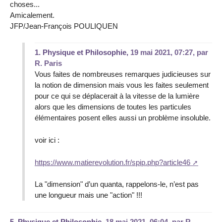
choses...
Amicalement.
JFP/Jean-François POULIQUEN
1.
Physique et Philosophie,
19 mai 2021, 07:27
,
par
R. Paris
Vous faites de nombreuses remarques judicieuses sur
la notion de dimension mais vous les faites seulement
pour ce qui se déplacerait à la vitesse de la lumière
alors que les dimensions de toutes les particules
élémentaires posent elles aussi un problème insoluble.
voir ici :
https://www.matierevolution.fr/spip.php?article46
La "dimension" d’un quanta, rappelons-le, n’est pas
une longueur mais une "action" !!!
5.
Physique et Philosophie,
18 mai 2021, 06:04
,
par
R.