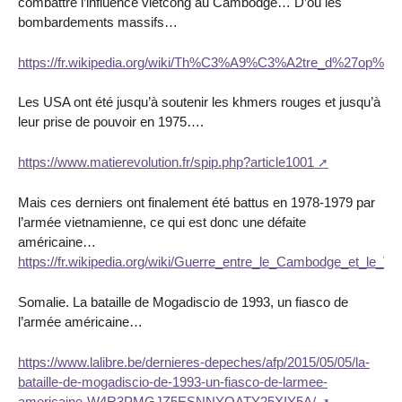
combattre l’influence vietcong au Cambodge… D’où les
bombardements massifs…
https://fr.wikipedia.org/wiki/Th%C3%A9%C3%A2tre_d%27op%
Les USA ont été jusqu’à soutenir les khmers rouges et jusqu’à
leur prise de pouvoir en 1975….
https://www.matierevolution.fr/spip.php?article1001
Mais ces derniers ont finalement été battus en 1978-1979 par
l’armée vietnamienne, ce qui est donc une défaite
américaine…
https://fr.wikipedia.org/wiki/Guerre_entre_le_Cambodge_et_l
Somalie. La bataille de Mogadiscio de 1993, un fiasco de
l’armée américaine…
https://www.lalibre.be/dernieres-depeches/afp/2015/05/05/la-
bataille-de-mogadiscio-de-1993-un-fiasco-de-larmee-
americaine-W4R3PMGJZ5ESNNYOATY25XIY5A/