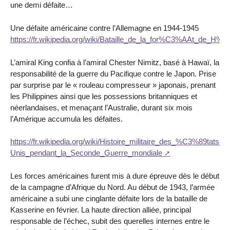
une demi défaite…
Une défaite américaine contre l’Allemagne en 1944-1945
https://fr.wikipedia.org/wiki/Bataille_de_la_for%C3%AAt_de_H
L’amiral King confia à l’amiral Chester Nimitz, basé à Hawaï, la
responsabilité de la guerre du Pacifique contre le Japon. Prise
par surprise par le « rouleau compresseur » japonais, prenant
les Philippines ainsi que les possessions britanniques et
néerlandaises, et menaçant l’Australie, durant six mois
l’Amérique accumula les défaites.
https://fr.wikipedia.org/wiki/Histoire_militaire_des_%C3%89tats-
Unis_pendant_la_Seconde_Guerre_mondiale
Les forces américaines furent mis à dure épreuve dès le début
de la campagne d’Afrique du Nord. Au début de 1943, l’armée
américaine a subi une cinglante défaite lors de la bataille de
Kasserine en février. La haute direction alliée, principal
responsable de l’échec, subit des querelles internes entre le