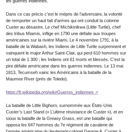
les guerres indiennes.
Dans ce cas précis c’est le mépris de l’adversaire, la volonté
de remporter un haut fait d’armes qui ont conduit la colonne
Custer au désastre. Le chef Michikinikwa (Little Turtle), chef
des tribus Miamis, inflige en 1790 une défaite aux troupes
américaines sur la rivière Miami. Le 4 novembre 1791, à la
bataille de la Wabash, les Indiens de Little Turtle surprennent et
vainquent le major Arthur Saint-Clair, qui perd 610 hommes sur
un total de 1 300 ; les Indiens ont 61 morts et blessés. C’est la
pire défaite américaine dans les guerres indiennes. Le 13 mai
1813, Tecumseh vainc les Américains à la bataille de la
Maumee River (près de Toledo).
https://fr.wikipedia.org/wiki/Guerres_indiennes
La bataille de Little Bighorn, surnommée aux États-Unis
Custer’s Last Stand (« L’ultime résistance de Custer »), et en
sioux la bataille de la Greasy Grass, est une bataille qui
opposa les 647 hommes du 7e régiment de cavalerie de
l’armée américaine du lieutenant-colonel George A. Custer à