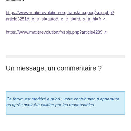
https://www-matierevolution-org.translate.goog/spip.php?
article3251&_x_tr_sl=auto&_x_tr_tl=fr&_x_tr_hl=fr
https://www.matierevolution.fr/spip.php?article4289
Un message, un commentaire ?
Ce forum est modéré a priori : votre contribution n’apparaîtra
qu’après avoir été validée par les responsables.