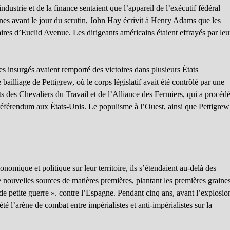
industrie et de la finance sentaient que l’appareil de l’exécutif fédéral
es avant le jour du scrutin, John Hay écrivit à Henry Adams que les
res d’Euclid Avenue. Les dirigeants américains étaient effrayés par leu
es insurgés avaient remporté des victoires dans plusieurs États
bailliage de Pettigrew, où le corps législatif avait été contrôlé par une
ts des Chevaliers du Travail et de l’Alliance des Fermiers, qui a procédé
e référendum aux États-Unis. Le populisme à l’Ouest, ainsi que Pettigrew
omique et politique sur leur territoire, ils s’étendaient au-delà des
 nouvelles sources de matières premières, plantant les premières graine
dide petite guerre ». contre l’Espagne. Pendant cinq ans, avant l’explosio
é l’arène de combat entre impérialistes et anti-impérialistes sur la