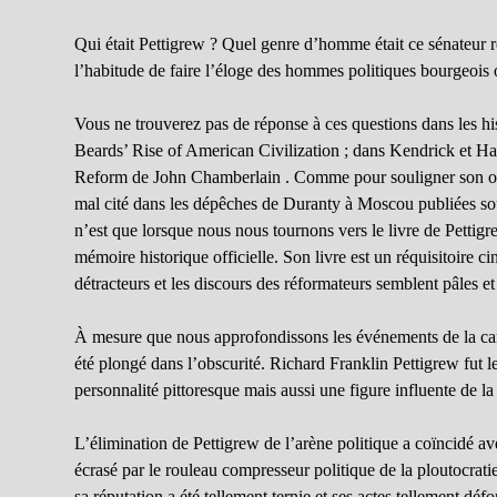
Qui était Pettigrew ? Quel genre d’homme était ce sénateur r
l’habitude de faire l’éloge des hommes politiques bourgeois 
Vous ne trouverez pas de réponse à ces questions dans les his
Beards’ Rise of American Civilization ; dans Kendrick et Ha
Reform de John Chamberlain . Comme pour souligner son obscu
mal cité dans les dépêches de Duranty à Moscou publiées sou
n’est que lorsque nous nous tournons vers le livre de Petti
mémoire historique officielle. Son livre est un réquisitoire c
détracteurs et les discours des réformateurs semblent pâles et 
À mesure que nous approfondissons les événements de la car
été plongé dans l’obscurité. Richard Franklin Pettigrew fut 
personnalité pittoresque mais aussi une figure influente de la
L’élimination de Pettigrew de l’arène politique a coïncidé ave
écrasé par le rouleau compresseur politique de la ploutocrat
sa réputation a été tellement ternie et ses actes tellement déf