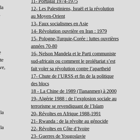
11- Portugal 1974-1975
la
12- Les Palestiniens, Israël et la révolution
-
au Moyen-Orient
13- Faux socialismes en Asie
14- Révolution ouvrière en Iran : 1979
15- Pologne-Turquie-Corée : luttes ouvrières
années 70-80
e
16- Nelson Mandela et le Parti communiste
te
sud-africain ou comment le prolétariat s’est
ve,
fait voler sa révolution contre l’apartheid
17- Chute de l’URSS et fin de la politique
des blocs
18 - La Chine de 1989 (Tiananmen) à 2000
19- Algérie 1988 : de l’explosion sociale au
terrorisme se revendiquant de l’Islam
la
20- Révoltes en Afrique 1988-1991
21- Rwanda : de la révolte au génocide
la
22- Révoltes en Côte d’Ivoire
23- Guerres de Yougoslavie