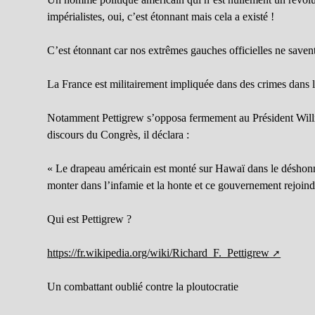
impérialistes, oui, c’est étonnant mais cela a existé !
C’est étonnant car nos extrêmes gauches officielles ne savent 
La France est militairement impliquée dans des crimes dans l
Notamment Pettigrew s’opposa fermement au Président Will
discours du Congrès, il déclara :
« Le drapeau américain est monté sur Hawaï dans le déshonneu
monter dans l’infamie et la honte et ce gouvernement rejoind
Qui est Pettigrew ?
https://fr.wikipedia.org/wiki/Richard_F._Pettigrew
Un combattant oublié contre la ploutocratie