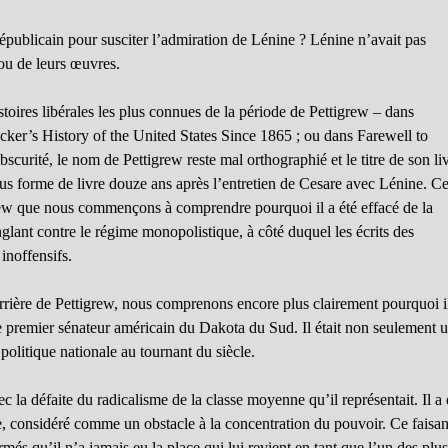
épublicain pour susciter l’admiration de Lénine ? Lénine n’avait pas
ou de leurs œuvres.
toires libérales les plus connues de la période de Pettigrew – dans
cker’s History of the United States Since 1865 ; ou dans Farewell to
rité, le nom de Pettigrew reste mal orthographié et le titre de son li
s forme de livre douze ans après l’entretien de Cesare avec Lénine. C
grew que nous commençons à comprendre pourquoi il a été effacé de la
inglant contre le régime monopolistique, à côté duquel les écrits des
inoffensifs.
rière de Pettigrew, nous comprenons encore plus clairement pourquoi i
le premier sénateur américain du Dakota du Sud. Il était non seulement 
 politique nationale au tournant du siècle.
c la défaite du radicalisme de la classe moyenne qu’il représentait. Il a 
ie, considéré comme un obstacle à la concentration du pouvoir. Ce faisan
ormés qu’il n’a jamais eu la place qui lui revient en tant que l’un des plu