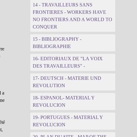
14 - TRAVAILLEURS SANS
FRONTIERES - WORKERS HAVE
NO FRONTIERS AND A WORLD TO
CONQUER
15 - BIBLIOGRAPHY -
BIBLIOGRAPHIE
vre
e
16- EDITORIAUX DE "LA VOIX
DES TRAVAILLEURS" -
17- DEUTSCH - MATERIE UND
REVOLUTION
l a
18- ESPANOL- MATERIAL Y
une
REVOLUCION
19- PORTUGUES - MATERIAL Y
été
REVOLUCION
t,
s
20- PLAN DU SITE - MAP OF THE