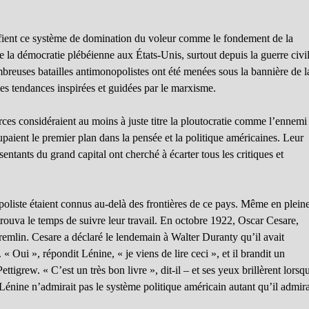
lorifient ce système de domination du voleur comme le fondement de la
e la démocratie plébéienne aux États-Unis, surtout depuis la guerre civil
mbreuses batailles antimonopolistes ont été menées sous la bannière de l
s tendances inspirées et guidées par le marxisme.
rces considéraient au moins à juste titre la ploutocratie comme l’ennemi 
paient le premier plan dans la pensée et la politique américaines. Leur
ésentants du grand capital ont cherché à écarter tous les critiques et
oliste étaient connus au-delà des frontières de ce pays. Même en plein
rouva le temps de suivre leur travail. En octobre 1922, Oscar Cesare,
remlin. Cesare a déclaré le lendemain à Walter Duranty qu’il avait
Oui », répondit Lénine, « je viens de lire ceci », et il brandit un
igrew. « C’est un très bon livre », dit-il – et ses yeux brillèrent lorsqu
Lénine n’admirait pas le système politique américain autant qu’il admira