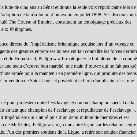
la lutte de cinq ans au Sénat et donna la seule voix républicaine lors de 
l’adoption de la résolution d’annexion en juillet 1898. Ses discours anti
ntitulé The Course of Empire , constituent un témoignage précieux des
 aux Philippines.
ance directe de l’impérialisme britannique acquise lors d’un voyage en
nts des grandes entreprises lui avaient fait connaître les forces derrièr
man et de Homestead, Pettigrew affirmait que « le but ultime de la conquê
uver une main d’œuvre bon marché, une main d’œuvre qui ne fait pas grè
 d’une armée pour la maintenir en première ligne, qui produira des biens
a Convention de Saint-Louis et possèdent le Parti républicain, c’est une
it né pour protester contre l’esclavage et comme champion spécial de la
oir en tant que champion de l’esclavage et répudiateur de l’esclavage ». 
i-Impérialiste qui a attiré plus d’un demi-million de membres et est
on de McKinley. Pettigrew a reçu une autre leçon sur les relations entre 
, l’un des premiers soutiens de la Ligue, a retiré son soutien financier