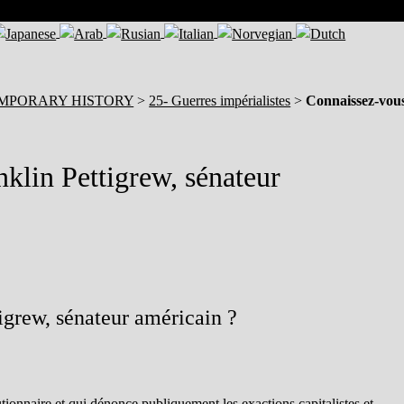
EMPORARY HISTORY
>
25- Guerres impérialistes
>
Connaissez-vou
klin Pettigrew, sénateur
igrew, sénateur américain ?
ionnaire et qui dénonce publiquement les exactions capitalistes et