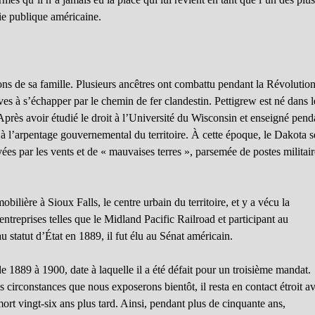
ie publique américaine.
ions de sa famille. Plusieurs ancêtres ont combattu pendant la Révolution
ves à s’échapper par le chemin de fer clandestin. Pettigrew est né dans l
près avoir étudié le droit à l’Université du Wisconsin et enseigné pend
 à l’arpentage gouvernemental du territoire. À cette époque, le Dakota s
ayées par les vents et de « mauvaises terres », parsemée de postes militai
bilière à Sioux Falls, le centre urbain du territoire, et y a vécu la
entreprises telles que le Midland Pacific Railroad et participant au
 statut d’État en 1889, il fut élu au Sénat américain.
e 1889 à 1900, date à laquelle il a été défait pour un troisième mandat.
 circonstances que nous exposerons bientôt, il resta en contact étroit a
ort vingt-six ans plus tard. Ainsi, pendant plus de cinquante ans,