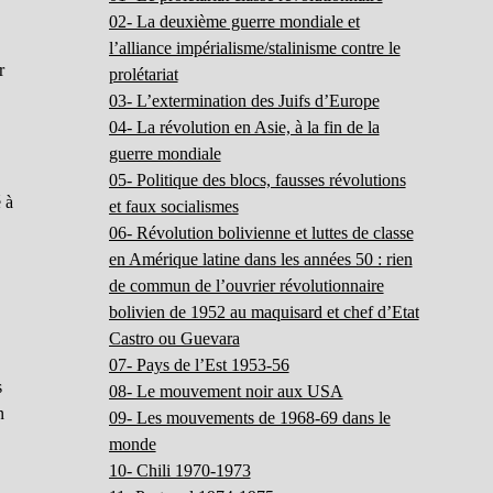
02- La deuxième guerre mondiale et
l’alliance impérialisme/stalinisme contre le
r
prolétariat
03- L’extermination des Juifs d’Europe
04- La révolution en Asie, à la fin de la
guerre mondiale
05- Politique des blocs, fausses révolutions
 à
et faux socialismes
06- Révolution bolivienne et luttes de classe
en Amérique latine dans les années 50 : rien
de commun de l’ouvrier révolutionnaire
bolivien de 1952 au maquisard et chef d’Etat
Castro ou Guevara
07- Pays de l’Est 1953-56
s
08- Le mouvement noir aux USA
n
09- Les mouvements de 1968-69 dans le
monde
10- Chili 1970-1973