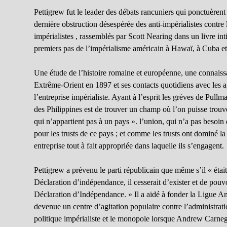
Pettigrew fut le leader des débats rancuniers qui ponctuèrent 
dernière obstruction désespérée des anti-impérialistes contre 
impérialistes , rassemblés par Scott Nearing dans un livre i
premiers pas de l’impérialisme américain à Hawaï, à Cuba et
Une étude de l’histoire romaine et européenne, une connaiss
Extrême-Orient en 1897 et ses contacts quotidiens avec les age
l’entreprise impérialiste. Ayant à l’esprit les grèves de Pull
des Philippines est de trouver un champ où l’on puisse tro
qui n’appartient pas à un pays ». l’union, qui n’a pas besoin
pour les trusts de ce pays ; et comme les trusts ont dominé l
entreprise tout à fait appropriée dans laquelle ils s’engagent.
Pettigrew a prévenu le parti républicain que même s’il « éta
Déclaration d’indépendance, il cesserait d’exister et de pouv
Déclaration d’Indépendance. » Il a aidé à fonder la Ligue Ant
devenue un centre d’agitation populaire contre l’administrati
politique impérialiste et le monopole lorsque Andrew Carnegie